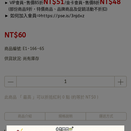
NT$51
NT$48
►
VIP會員-售價85折
/金卡會員-售價8折
(部份商品9折，特價商品、品牌商品及促銷活動不折扣)
► 如何加入會員⇒
https://pse.is/3njdxz
NT$60
商品編號:
E1-166-6S
供貨狀況:
尚有庫存
此商品 「 最高 」可以折抵紅利
0
點 (約等於
NT$0
)
商品介紹
規格說明
運送方式