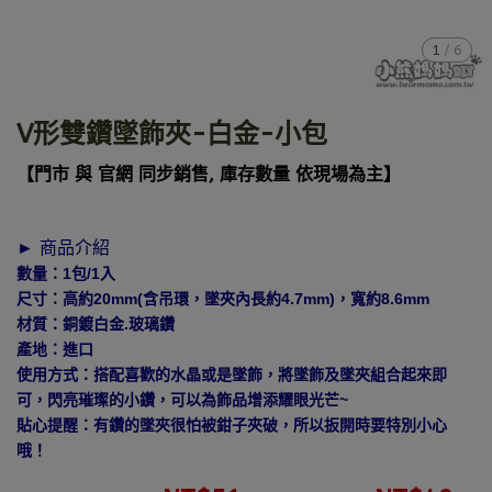
1
/
6
V形雙鑽墜飾夾-白金-小包
【門市 與 官網 同步銷售, 庫存數量 依現場為主】
► 商品介紹
數量：1包/1入
尺寸：高約20mm(含吊環，墜夾內長約4.7mm)，寬約8.6mm
材質：銅鍍白金.玻璃鑽
產地：進口
使用方式：搭配喜歡的水晶或是墜飾，將墜飾及墜夾組合起來即
可，閃亮璀璨的小鑽，可以為飾品增添耀眼光芒~
貼心提醒：有鑽的墜夾很怕被鉗子夾破，所以扳開時要特別小心
哦！