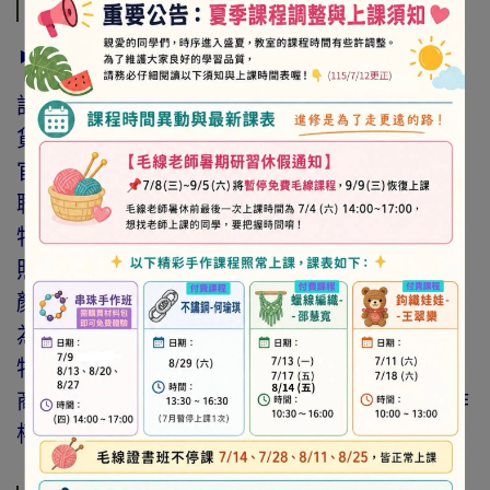
商品介紹
► 注意事項
訂購前請詳閱「線上訂購流程說明」及「退換
貨需知」，謝謝。
官網與門市同步銷售，如遇缺貨會由專人與您
聯繫。
特價商品，會員不再提供折扣優惠。
照片因拍攝光線與螢幕色差而有所差異，實際
顏色與網路呈現略有不同，將以實際出貨商品
為準。
特價品、客訂商品、毛線、緞帶、繩線、零碼
商品、工具、消耗性商品(如膠類…等)，與著作
權商品(如書籍…等)，恕不接受退換貨。