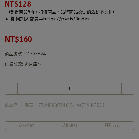
NT$128
(部份商品9折，特價商品、品牌商品及促銷活動不折扣)
► 如何加入會員⇒
https://pse.is/3njdxz
NT$160
商品編號:
O1-53-24
供貨狀況:
尚有庫存
此商品 「 最高 」可以折抵紅利
0
點 (約等於
NT$0
)
商品介紹
規格說明
運送方式