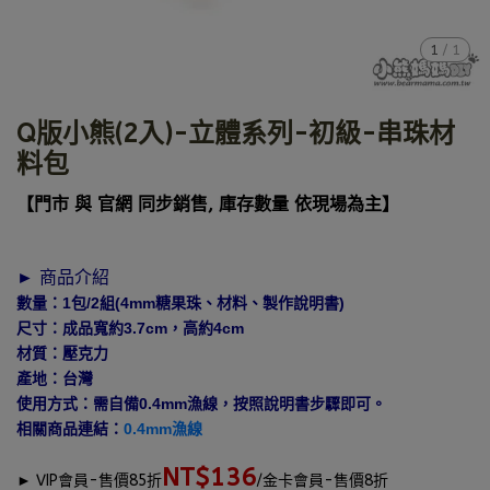
1
/
1
Q版小熊(2入)-立體系列-初級-串珠材
料包
【門市 與 官網 同步銷售, 庫存數量 依現場為主】
► 商品介紹
數量：1包/2組(4mm糖果珠、材料、製作說明書)
尺寸：成品寬約3.7cm，高約4cm
材質：壓克力
產地：台灣
使用方式：需自備0.4mm漁線，按照說明書步驟即可。
相關商品連結：
0.4mm漁線
NT$136
►
VIP會員-售價85折
/金卡會員-售價8折