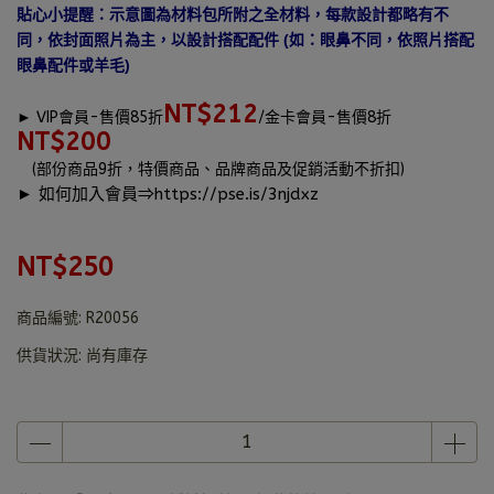
貼心小提醒：示意圖為材料包所附之全材料，每款設計都略有不
同，依封面照片為主，以設計搭配配件 (如：眼鼻不同，依照片搭配
眼鼻配件或羊毛)
NT$212
►
VIP會員-售價85折
/金卡會員-售價8折
NT$200
(部份商品9折，特價商品、品牌商品及促銷活動不折扣)
► 如何加入會員⇒
https://pse.is/3njdxz
NT$250
商品編號:
R20056
供貨狀況:
尚有庫存