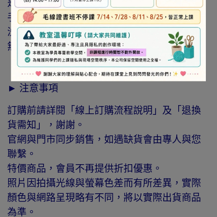
是所謂的羊毛氈。且羊毛氈的技法很簡單上
手，一般人只要學過基本羊毛鋪設、搓揉等水
洗的技巧或針戳的方式，就可輕易的完成獨一
無二的作品，非常有成就感。
► 注意事項
訂購前請詳閱「線上訂購流程說明」及「退換
貨需知」，謝謝。
官網與門市同步銷售，如遇缺貨會由專人與您
聯繫。
特價商品，會員不再提供折扣優惠。
照片因拍攝光線與螢幕色差而有所差異，實際
顏色與網路呈現略有不同，將以實際出貨商品
為準。