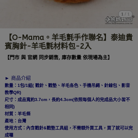
1
/
1
【O-Mama。羊毛氈手作聯名】泰迪貴
賓胸針-羊毛氈材料包-2入
【門市 與 官網 同步銷售, 庫存數量 依現場為主】
► 商品介紹
數量：1包/1組( 戳針、戳墊、羊毛各色、手機吊繩、針線包、影音
教學QR)
尺寸：成品寬約3.7cm，長約4.3cm(依照每個人的完成品大小皆不
相同)
材質：羊毛條
產地：台灣
使用方式：內含戳針&戳墊工具組，不需額外買工具，買了就可以完
成囉