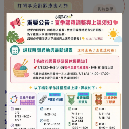
► 羊毛氈說明
羊毛氈是還沒發明織布機的傳統的手藝100%原
羊毛染成各種顏色，藉由溫水加壓、搓揉等…
過程，毛毛就會糾結在一起，而形成氈化，就