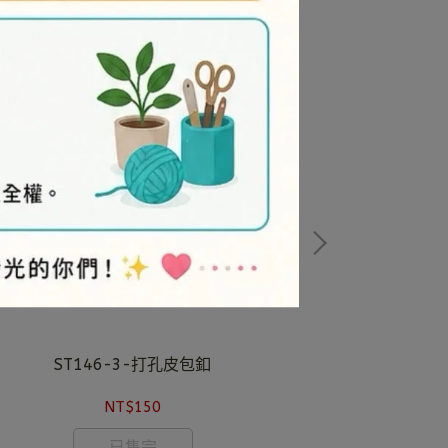
ST146-3-打孔皮包釦
打孔
NT$150
已售完