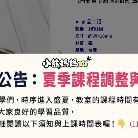
【門市 與 官網 同步銷售, 
► 商品介紹
數量：1包/1組
尺寸：約35×18mm
材質：鐵
產地：台灣
使用方式：適用毛線包、拼布包
NT$7
►
VIP會員-售價85折
(部份商品9折，特價商品、品牌
► 如何加入會員⇒
https://pse
NT$90
商品編號:
J1-16-99
供貨狀況:
尚有庫存