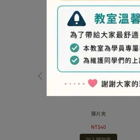
扣
彈片夾
NT$40
加入購物車