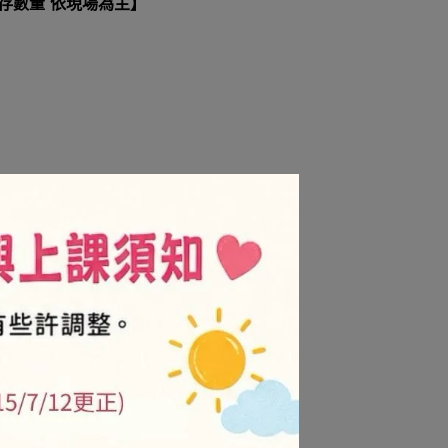
庫存數量 依現場為主】
等包款。
6
/金卡會員-售價8折
NT$72
商品及促銷活動不折扣)
.is/3njdxz