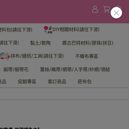
DIY相關材料(請往下滑)
材料包(請往下滑)
請往下滑)
黏土/軟陶
蝶古巴特材料/膠珠(拼豆)
拼布/縫紉/工具(請往下滑)
不織布專區
緞帶/緞帶花
蕾絲/織帶/網帶/人字帶/紗網/領結
商品
促銷專區
客訂商品
胚布包