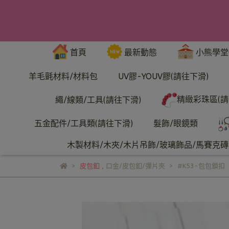
首頁
最新動態
小熊學堂
羊毛氈材料/材料包
UV膠-YOUV膠(請往下滑)
精緻彩珠區(請
繩/線類/工具(請往下滑)
五金配件/工具類(請往下滑)
髮飾/眼鏡類
木製材料/木夾/木片吊飾/玻璃飾品/馬賽克磚/
皮包釦
,
口金/皮包釦/彈片夾
#K53-包包鎖扣