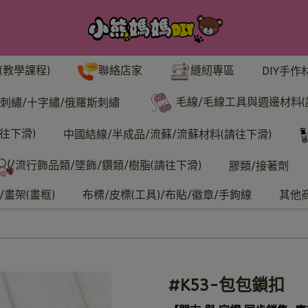
聯絡店家
縫紉專區
(教學課程)
DIY手作
毛線/毛線工具與週邊材料(
刺繡/十字繡/俄羅斯刺繡
往下滑)
中國結線/半成品/流蘇/流蘇材料(請往下滑)
流行飾品類/墜飾/鑽類/樹脂(請往下滑)
膠類/接著劑
畫架(畫框)
布標/皮標(工具)/布貼/徽章/手鉤線
其他
#K53-包包鎖扣