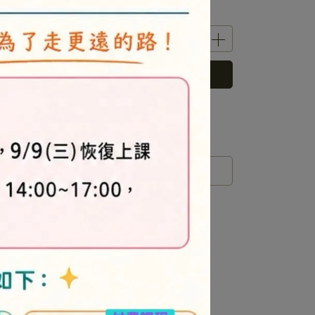
立即購買
 」可以折抵紅利
0
點 (約等於
NT$0
)
運送方式