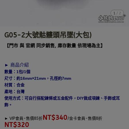
1
/
2
G05-2大號骷髏頭吊墜(大包)
【門市 與 官網 同步銷售, 庫存數量 依現場為主】
► 商品介紹
數量：1包/1個
尺寸：約16mm×21mm，孔徑約7mm
材質：合金
產地：台灣
使用方式：可自行搭配鍊條或五金配件，DIY做成項鍊、手飾或耳
飾。
NT$340
►
VIP會員-售價85折
/金卡會員-售價8折
NT$320