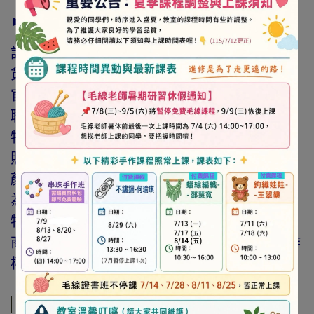
► 注意事項
訂購前請詳閱「線上訂購流程說明」及「退換
貨需知」，謝謝。
官網與門市同步銷售，如遇缺貨會由專人與您
聯繫。
特價商品，會員不再提供折扣優惠。
照片因拍攝光線與螢幕色差而有所差異，實際
顏色與網路呈現略有不同，將以實際出貨商品
為準。
特價品、客訂商品、毛線、緞帶、繩線、零碼
商品、工具、消耗性商品(如膠類…等)，與著作
權商品(如書籍…等)，恕不接受退換貨。
規格說明