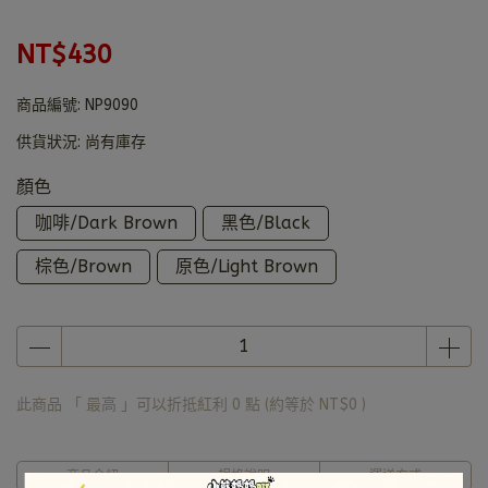
NT$430
商品編號:
NP9090
供貨狀況:
尚有庫存
顏色
咖啡/Dark Brown
黑色/Black
棕色/Brown
原色/Light Brown
此商品 「 最高 」可以折抵紅利
0
點 (約等於
NT$0
)
商品介紹
規格說明
運送方式