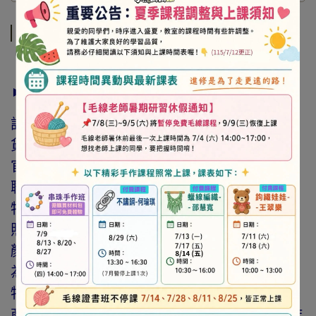
商品介紹
► 注意事項
訂購前請詳閱「線上訂購流程說明」及「退換
貨需知」，謝謝。
官網與門市同步銷售，如遇缺貨會由專人與您
聯繫。
特價商品，會員不再提供折扣優惠。
照片因拍攝光線與螢幕色差而有所差異，實際
顏色與網路呈現略有不同，將以實際出貨商品
為準。
特價品、客訂商品、毛線、緞帶、繩線、零碼
商品、工具、消耗性商品(如膠類…等)，與著作