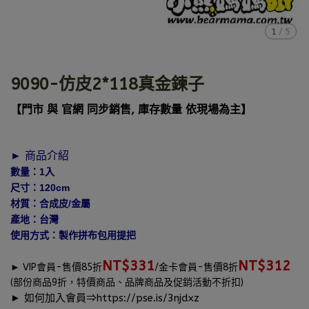
1
/
5
9090-仿皮2*118真金鍊子
【門市 與 官網 同步銷售, 庫存數量 依現場為主】
► 商品介紹
數量：1入
尺寸：120cm
材質：合成皮/金屬
產地：台灣
使用方式：製作拼布包用提把
NT$331
NT$312
►
VIP會員-售價85折
/金卡會員-售價8折
(部份商品9折，特價商品、品牌商品及促銷活動不折扣)
► 如何加入會員⇒
https://pse.is/3njdxz