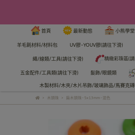
首頁
最新動態
小熊學堂
羊毛氈材料/材料包
UV膠-YOUV膠(請往下滑)
精緻彩珠區(請
繩/線類/工具(請往下滑)
五金配件/工具類(請往下滑)
髮飾/眼鏡類
木製材料/木夾/木片吊飾/玻璃飾品/馬賽克磚/
木頭珠
扁木頭珠-5x13mm-混色