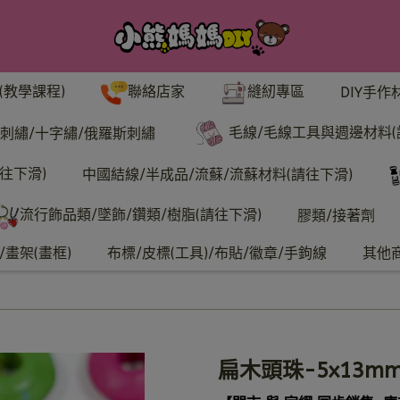
聯絡店家
縫紉專區
(教學課程)
DIY手作
毛線/毛線工具與週邊材料(
刺繡/十字繡/俄羅斯刺繡
往下滑)
中國結線/半成品/流蘇/流蘇材料(請往下滑)
流行飾品類/墜飾/鑽類/樹脂(請往下滑)
膠類/接著劑
畫架(畫框)
布標/皮標(工具)/布貼/徽章/手鉤線
其他
扁木頭珠-5x13m