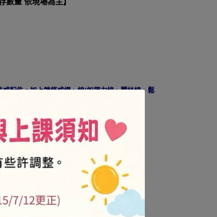
庫存數量 依現場為主】
珠或配件，加上鍊條或繩、線(如彈力線、蠶絲線、鬆
~
5
NT$24
/金卡會員-售價8折
牌商品及促銷活動不折扣)
.is/3njdxz