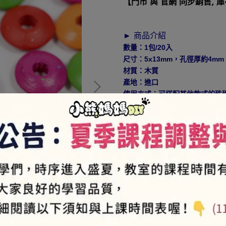
【門市 與 官網 同步銷售, 
► 商品介紹
數量：1包/20入
尺寸：5x13mm，孔徑厚約4mm
材質：木質
產地：進口
使用方式：可搭配其他款式的珠
緊帶)等，製作出各種美麗的手鍊
NT$2
►
VIP會員-售價85折
(部份商品9折，特價商品、品
► 如何加入會員⇒
https://pse
NT$30
商品編號:
J4-50-11S
供貨狀況:
庫存不足