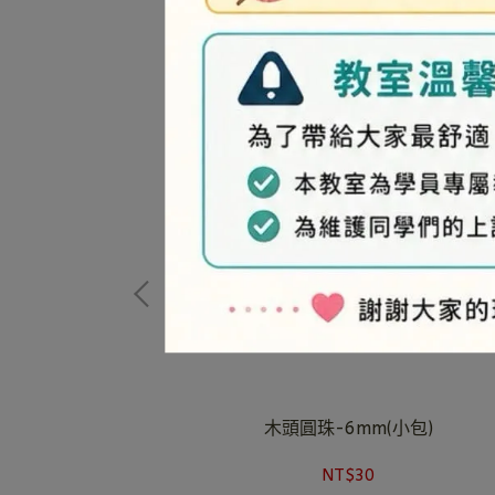
(大包)
木頭圓珠-6mm(小包)
NT$30