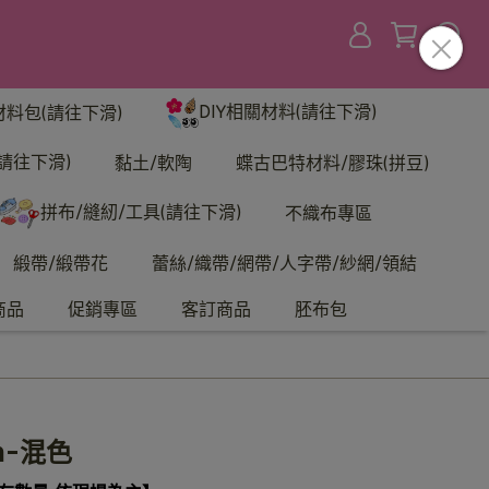
DIY相關材料(請往下滑)
材料包(請往下滑)
請往下滑)
黏土/軟陶
蝶古巴特材料/膠珠(拼豆)
拼布/縫紉/工具(請往下滑)
不織布專區
緞帶/緞帶花
蕾絲/織帶/網帶/人字帶/紗網/領結
商品
促銷專區
客訂商品
胚布包
m-混色