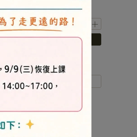
已售完，貨到通知我
 」可以折抵紅利
0
點 (約等於
NT$0
)
運送方式