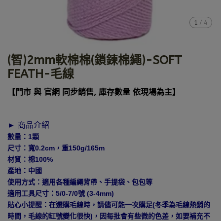
1
/
4
(智)2mm軟棉棉(鎖鍊棉繩)-SOFT
FEATH-毛線
【門市 與 官網 同步銷售, 庫存數量 依現場為主】
► 商品介紹
數量：1顆
尺寸：寬0.2cm，重150g/165m
材質：棉100%
產地：中國
使用方式：適用各種編繩背帶、手提袋、包包等
適用工具尺寸：5/0-7/0號 (3-4mm)
貼心小提醒：在選購毛線時，請儘可能一次購足(冬季為毛線熱銷的
時間，毛線的缸號變化很快)，因每批會有些微的色差，如要補充不