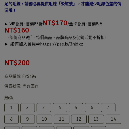
足的毛線，請務必要提供毛線「染缸號」，才能減少毛線色差的情
況哦！
NT$170
►
VIP會員-售價85折
/金卡會員-售價8折
NT$160
(部份商品9折，特價商品、品牌商品及促銷活動不折扣)
► 如何加入會員⇒
https://pse.is/3njdxz
NT$200
商品編號:
FYS494
供貨狀況:
尚有庫存
顏色
1
2
3
4
5
6
7
8
9
10
11
12
13
14