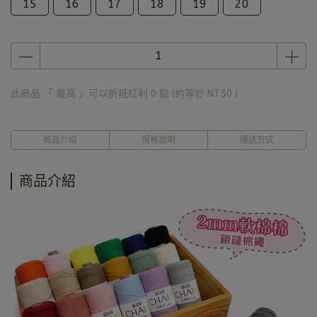
15
16
17
18
19
20
此商品 「 最高 」可以折抵紅利
0
點 (約等於
NT$0
)
商品介紹
規格說明
運送方式
商品介紹