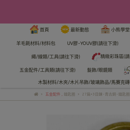
首頁
最新動態
小熊學堂
羊毛氈材料/材料包
UV膠-YOUV膠(請往下滑)
精緻彩珠區(請
繩/線類/工具(請往下滑)
五金配件/工具類(請往下滑)
髮飾/眼鏡類
木製材料/木夾/木片吊飾/玻璃飾品/馬賽克磚/
五金配件
,
鑰匙圈
27扁+3目鍊-青古銅-鑰匙圈(