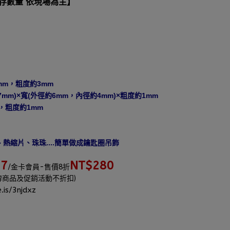
庫存數量 依現場為主】
mm，粗度約3mm
mm)×寬(外徑約6mm，內徑約4mm)×粗度約1mm
，粗度約1mm
熱縮片、珠珠....簡單做成鑰匙圈吊飾
97
NT$280
/金卡會員-售價8折
牌商品及促銷活動不折扣)
.is/3njdxz