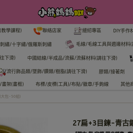
聯絡店家
縫紉專區
(教學課程)
DIY手作
毛線/毛線工具與週邊材料(
刺繡/十字繡/俄羅斯刺繡
往下滑)
中國結線/半成品/流蘇/流蘇材料(請往下滑)
流行飾品類/墜飾/鑽類/樹脂(請往下滑)
膠類/接著劑
畫架(畫框)
布標/皮標(工具)/布貼/徽章/手鉤線
其他
大包-50組)
27扁+3目鍊-青古