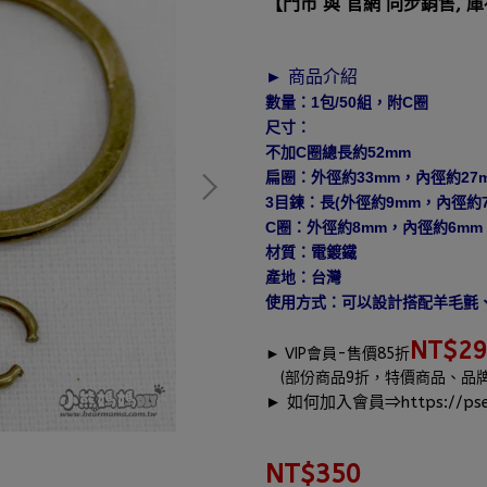
【門市 與 官網 同步銷售, 
► 商品介紹
數量：1包/50組，附C圈
尺寸：
不加C圈總長約52mm
扁圈：外徑約33mm，內徑約27
3目鍊：長(外徑約9mm，內徑約7
C圈：外徑約8mm，內徑約6mm
材質：電鍍鐵
產地：台灣
使用方式：可以設計搭配羊毛氈、
NT$2
►
VIP會員-售價85折
(部份商品9折，特價商品、品
► 如何加入會員⇒
https://pse
NT$350