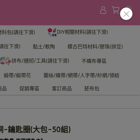
DIY相關材料(請往下滑)
材料包(請往下滑)
請往下滑)
黏土/軟陶
蝶古巴特材料/膠珠(拼豆)
拼布/縫紉/工具(請往下滑)
不織布專區
緞帶/緞帶花
蕾絲/織帶/網帶/人字帶/紗網/領結
商品
促銷專區
客訂商品
胚布包
銅-鑰匙圈(大包-50組)