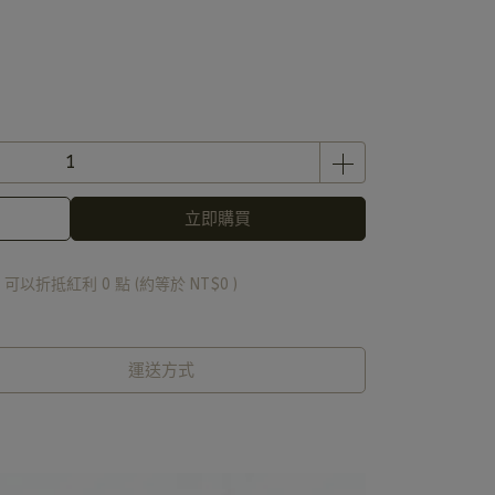
立即購買
 」可以折抵紅利
0
點 (約等於
NT$0
)
運送方式