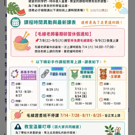
商品介紹
► 注意事項
訂購前請詳閱「線上訂購流程說明」及「退換
貨需知」，謝謝。
官網與門市同步銷售，如遇缺貨會由專人與您
聯繫。
特價商品，會員不再提供折扣優惠。
照片因拍攝光線與螢幕色差而有所差異，實際
顏色與網路呈現略有不同，將以實際出貨商品
為準。
特價品、客訂商品、毛線、緞帶、繩線、零碼
商品、工具、消耗性商品(如膠類…等)，與著作
權商品(如書籍…等)，恕不接受退換貨。