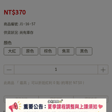
NT$370
商品編號:
J1-16-57
供貨狀況:
尚有庫存
顏色
大紅
原色
棕色
焦茶
黑色
此商品 「 最高 」可以折抵紅利
0
點 (約等於
NT$0
)
商品介紹
規格說明
運送方式