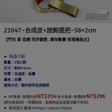
1
/
7
21047-合成皮+按鉤提把-58×2cm
【門市 與 官網 同步銷售, 庫存數量 依現場為主】
► 商品介紹
數量：1包/1對
尺寸：約58×2cm
材質：合成皮、金屬
產地：台灣
使用方式：製作拼布包用提把
NT$314
NT$296
►
VIP會員-售價85折
/金卡會員-售價8折
(部份商品9折，特價商品、品牌商品及促銷活動不折扣)
► 如何加入會員⇒
https://pse.is/3njdxz