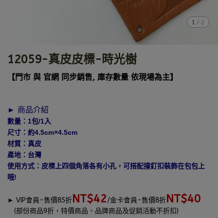
1
/
2
12059-真皮皮標-時光樹
【門市 與 官網 同步銷售, 庫存數量 依現場為主】
► 商品介紹
數量：1包/1入
尺寸：約4.5cm×4.5cm
材質：真皮
產地：台灣
使用方式：皮標上四個角落各有小孔，可搭配撞釘扣裝飾在包包上
哦!
NT$42
NT$40
►
VIP會員-售價85折
/金卡會員-售價8折
(部份商品9折，特價商品、品牌商品及促銷活動不折扣)