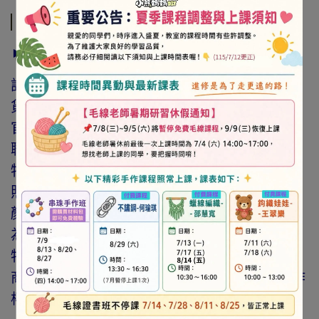
商品介紹
► 注意事項
訂購前請詳閱「線上訂購流程說明」及「退換
貨需知」，謝謝。
官網與門市同步銷售，如遇缺貨會由專人與您
聯繫。
特價商品，會員不再提供折扣優惠。
照片因拍攝光線與螢幕色差而有所差異，實際
顏色與網路呈現略有不同，將以實際出貨商品
為準。
特價品、客訂商品、毛線、緞帶、繩線、零碼
商品、工具、消耗性商品(如膠類…等)，與著作
權商品(如書籍…等)，恕不接受退換貨。