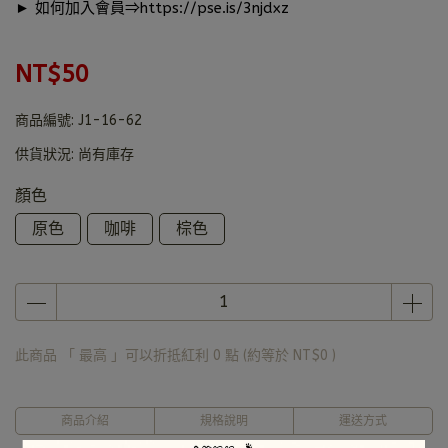
► 如何加入會員⇒
https://pse.is/3njdxz
NT$50
商品編號:
J1-16-62
供貨狀況:
尚有庫存
顏色
原色
咖啡
棕色
此商品 「 最高 」可以折抵紅利
0
點 (約等於
NT$0
)
商品介紹
規格說明
運送方式