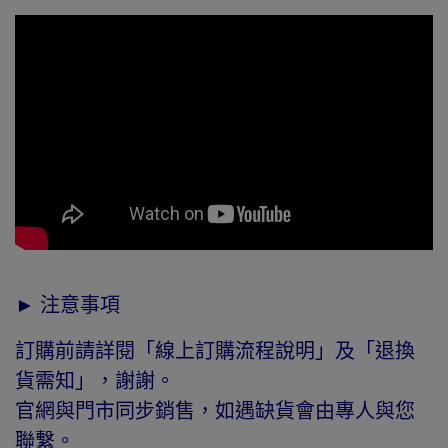
► 注意事項
訂購前請詳閱「線上訂購流程說明」及「退換
貨需知」，謝謝。
官網與門市同步銷售，如遇缺貨會由專人與您
聯繫。