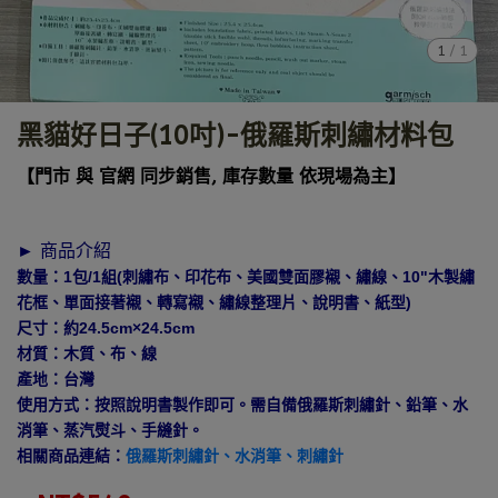
1
/
1
黑貓好日子(10吋)-俄羅斯刺繡材料包
【門市 與 官網 同步銷售, 庫存數量 依現場為主】
► 商品介紹
數量：1包/1組(刺繡布、印花布、美國雙面膠襯、繡線、10"木製繡
花框、單面接著襯、轉寫襯、繡線整理片、說明書、紙型)
尺寸：約24.5cm×24.5cm
材質：木質、布、線
產地：台灣
使用方式：按照說明書製作即可。需自備俄羅斯刺繡針、鉛筆、水
消筆、蒸汽熨斗、手縫針。
相關商品連結：
俄羅斯刺繡針、
水消筆、
刺繡針