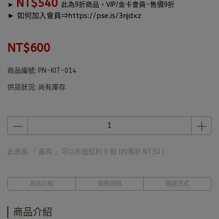
NT$540
►
此為9折商品，
VIP/金卡會員-售價9折
► 如何加入會員⇒
https://pse.is/3njdxz
NT$600
商品編號:
PN-KIT-014
供貨狀況:
尚有庫存
此商品 「 最高 」可以折抵紅利
0
點 (約等於
NT$0
)
商品介紹
規格說明
運送方式
商品介紹