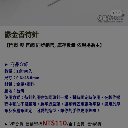
1
/
2
鬱金香待針
【門市 與 官網 同步銷售, 庫存數量 依現場為主】
► 商品介紹
數量：1盒/60入
尺寸：0.6×48.9mm
材質：金屬+塑料
產地：台灣
使用方式：待針的用途如同珠針一樣，暫時固定時使用，在製作過
程中輔助不易脫落，扁平造型頭，讓布料固定更為平整，適用於厚
布及多層布固定。可愛的造型，讓你的手作更添趣味！
NT$110
►
VIP會員-售價85折
/金卡會員-售價8折