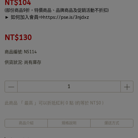
NT$104
(部份商品9折，特價商品、品牌商品及促銷活動不折扣)
► 如何加入會員⇒
https://pse.is/3njdxz
NT$130
商品編號:
NS114
供貨狀況:
尚有庫存
此商品 「 最高 」可以折抵紅利
0
點 (約等於
NT$0
)
商品介紹
規格說明
運送方式