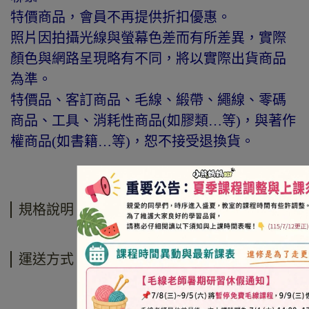
特價商品，會員不再提供折扣優惠。
照片因拍攝光線與螢幕色差而有所差異，實際
顏色與網路呈現略有不同，將以實際出貨商品
為準。
特價品、客訂商品、毛線、緞帶、繩線、零碼
商品、工具、消耗性商品(如膠類…等)，與著作
權商品(如書籍…等)，恕不接受退換貨。
規格說明
運送方式