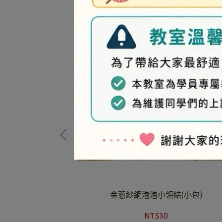
大包)
金蔥紗網泡泡小領結(小包)
NT$30