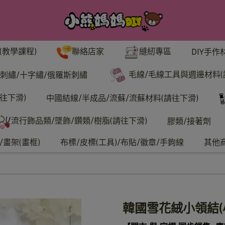
聯絡店家
縫紉專區
(教學課程)
DIY手作
毛線/毛線工具與週邊材料(
刺繡/十字繡/俄羅斯刺繡
往下滑)
中國結線/半成品/流蘇/流蘇材料(請往下滑)
流行飾品類/墜飾/鑽類/樹脂(請往下滑)
膠類/接著劑
畫架(畫框)
布標/皮標(工具)/布貼/徽章/手鉤線
其他
韓國雪花絨小領結(