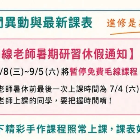
顏色
酒紅
粉桔
淺卡
加入購物車
加入最愛
此商品 「 最高
規格說明