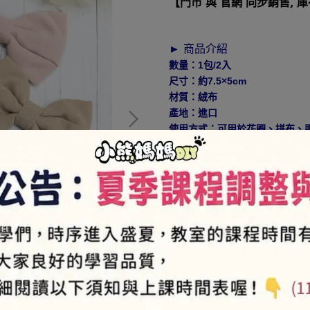
【門市 與 官網 同步銷售, 
► 商品介紹
數量：1包/2入
尺寸：約7.5×5cm
材質：絨布
產地：進口
使用方式：可用於花圈、拼布、
NT$2
►
VIP會員-售價85折
價商品、品牌商品及促銷活動不折
► 如何加入會員⇒
https://pse
NT$30
商品編號:
J3-3-54S
供貨狀況:
尚有庫存