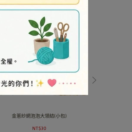
金蔥紗網泡泡大領結(小包)
金蔥紗
NT$30