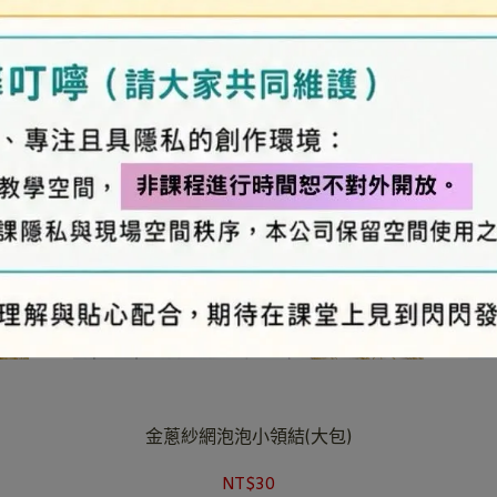
金蔥紗網泡泡小領結(大包)
NT$30