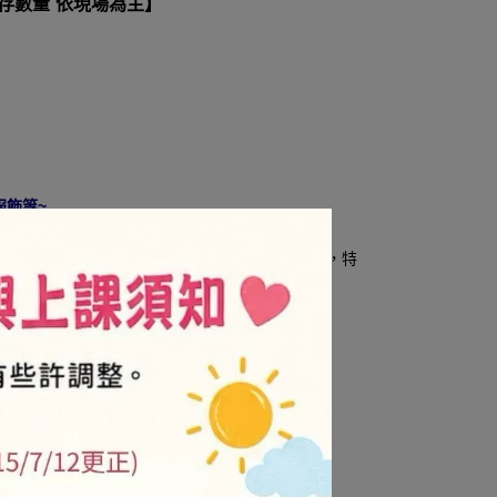
庫存數量 依現場為主】
服飾等~
5
NT$24
/金卡會員-售價8折
(部份商品9折，特
扣)
.is/3njdxz