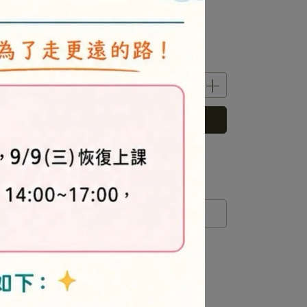
其
深卡其
藍色
紫色
立即購買
 」可以折抵紅利
0
點 (約等於
NT$0
)
運送方式