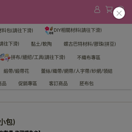
DIY相關材料(請往下滑)
材料包(請往下滑)
請往下滑)
黏土/軟陶
蝶古巴特材料/膠珠(拼豆)
拼布/縫紉/工具(請往下滑)
不織布專區
緞帶/緞帶花
蕾絲/織帶/網帶/人字帶/紗網/領結
商品
促銷專區
客訂商品
胚布包
小包)