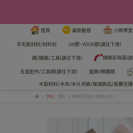
首頁
最新動態
小熊學堂
羊毛氈材料/材料包
UV膠-YOUV膠(請往下滑)
精緻彩珠區(請
繩/線類/工具(請往下滑)
五金配件/工具類(請往下滑)
髮飾/眼鏡類
木製材料/木夾/木片吊飾/玻璃飾品/馬賽克磚/
領結
,
領結
韓國雪花絨小領結(小包)