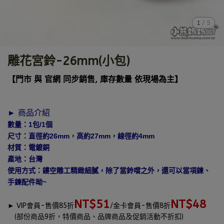
1
/
5
雕花宮鈴-26mm(小包)
【門市 與 官網 同步銷售, 庫存數量 依現場為主】
► 商品介紹
數量：1包/1個
尺寸：直徑約26mm，高約27mm，線徑約4mm
材質：電鍍銅
產地：台灣
使用方式：鏤空雕工精緻細膩，除了當鈴噹之外，還可以當項鍊、
手鍊配件呦~
NT$51
NT$48
►
VIP會員-售價85折
/金卡會員-售價8折
(部份商品9折，特價商品、品牌商品及促銷活動不折扣)