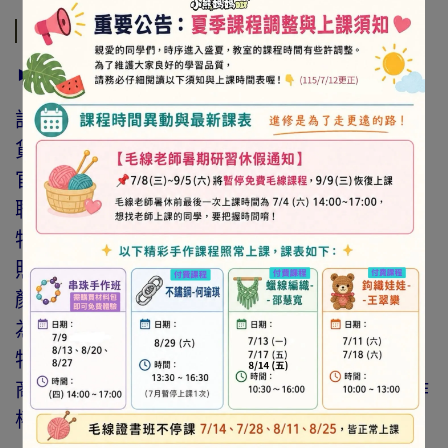
商品介紹
► 注意事項
訂購前請詳閱「線上訂購流程說明」及「退換
貨需知」，謝謝。
官網與門市同步銷售，如遇缺貨會由專人與您
聯繫。
特價商品，會員不再提供折扣優惠。
照片因拍攝光線與螢幕色差而有所差異，實際
顏色與網路呈現略有不同，將以實際出貨商品
為準。
特價品、客訂商品、毛線、緞帶、繩線、零碼
商品、工具、消耗性商品(如膠類…等)，與著作
權商品(如書籍…等)，恕不接受退換貨。