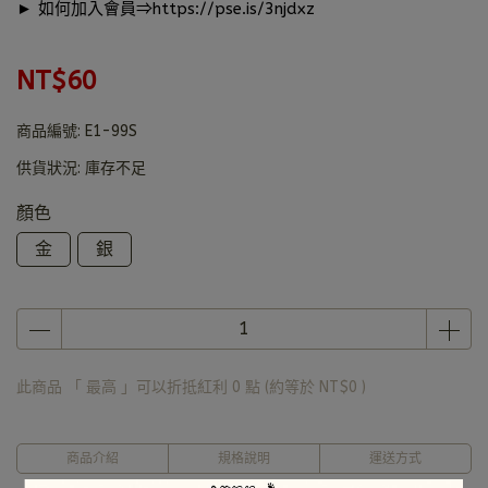
► 如何加入會員⇒
https://pse.is/3njdxz
NT$60
商品編號:
E1-99S
供貨狀況:
庫存不足
顏色
金
銀
此商品 「 最高 」可以折抵紅利
0
點 (約等於
NT$0
)
商品介紹
規格說明
運送方式