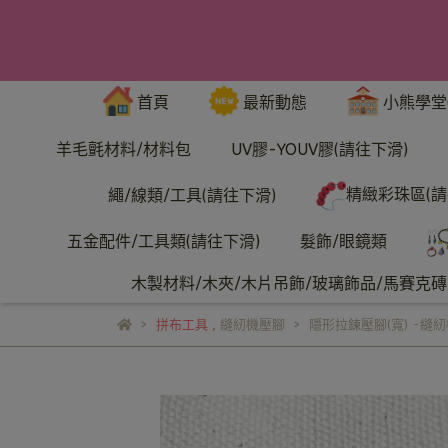
首頁
最新動態
小熊學堂
羊毛氈材料/材料包
UV膠-YOUV膠(請往下滑)
精緻彩珠區(請
繩/線類/工具(請往下滑)
五金配件/工具類(請往下滑)
髮飾/眼鏡類
木製材料/木夾/木片吊飾/玻璃飾品/馬賽克磚/
拼布工具
,
縫紉機壓腳
隱形拉鍊壓腳(寬) -縫