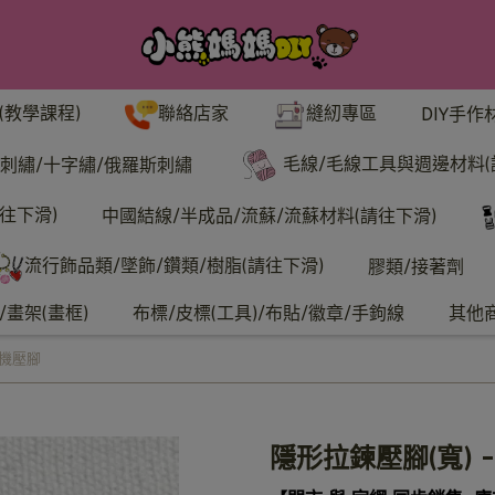
聯絡店家
縫紉專區
(教學課程)
DIY手作
毛線/毛線工具與週邊材料(
刺繡/十字繡/俄羅斯刺繡
往下滑)
中國結線/半成品/流蘇/流蘇材料(請往下滑)
流行飾品類/墜飾/鑽類/樹脂(請往下滑)
膠類/接著劑
畫架(畫框)
布標/皮標(工具)/布貼/徽章/手鉤線
其他
紉機壓腳
隱形拉鍊壓腳(寬) 