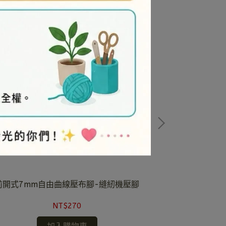
前開式7mm自由曲線壓布腳-縫紉機壓腳
抽細
NT$270