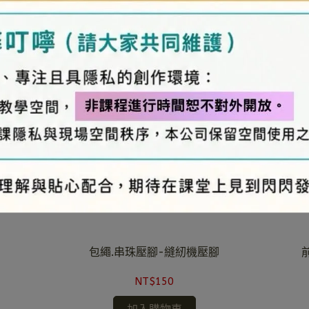
包繩.串珠壓腳-縫紉機壓腳
NT$150