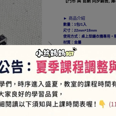
【門市 與 官網 同步銷售, 
► 商品介紹
數量：1包/1入
尺寸：22mm×18mm
使用方式：桌上型縫衣機專用。隱
材質：金屬
產地：台灣
貼心小提醒：如不確定能不能使
NT$180
►
此為品牌商品
► 如何加入會員⇒
https://pse
NT$180
商品編號:
SED2208-11
供貨狀況:
尚有庫存