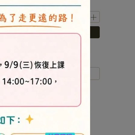
立即購買
 」可以折抵紅利
0
點 (約等於
NT$0
)
運送方式