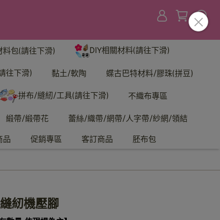
DIY相關材料(請往下滑)
材料包(請往下滑)
請往下滑)
黏土/軟陶
蝶古巴特材料/膠珠(拼豆)
拼布/縫紉/工具(請往下滑)
不織布專區
緞帶/緞帶花
蕾絲/織帶/網帶/人字帶/紗網/領結
商品
促銷專區
客訂商品
胚布包
-縫紉機壓腳