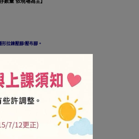
庫存數量 依現場為主】
形拉鍊壓腳/壓布腳。
用，歡迎提供機器廠牌與型號。
，
VIP/金卡會員不折扣
.is/3njdxz