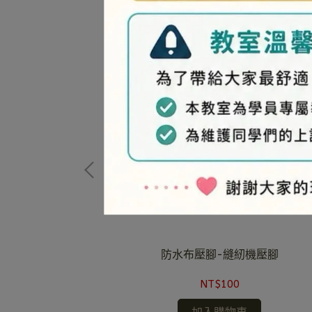
縫紉機壓腳
防水布壓腳-縫紉機壓腳
NT$100