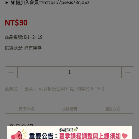
► 如何加入會員⇒
https://pse.is/3njdxz
NT$90
商品編號:
B1-2-19
供貨狀況:
尚有庫存
此商品 「 最高 」可以折抵紅利
0
點 (約等於
NT$0
)
商品介紹
規格說明
運送方式
商品介紹