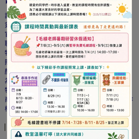
► 注意事項
訂購前請詳閱「線上訂購流程說明」及「退換
貨需知」，謝謝。
官網與門市同步銷售，如遇缺貨會由專人與您
聯繫。
特價商品，會員不再提供折扣優惠。
照片因拍攝光線與螢幕色差而有所差異，實際
顏色與網路呈現略有不同，將以實際出貨商品
為準。
特價品、客訂商品、毛線、緞帶、繩線、零碼
商品、工具、消耗性商品(如膠類…等)，與著作
權商品(如書籍…等)，恕不接受退換貨。
規格說明