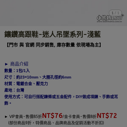
1
/
1
鑲鑽高跟鞋-迷人吊墜系列-淺藍
【門市 與 官網 同步銷售, 庫存數量 依現場為主】
► 商品介紹
數量：1包/1入
尺寸：約23×10mm、大圈孔徑約6mm
材質：電鍍合金、壓克力
產地：台灣
使用方式：可自行搭配鍊條或五金配件，DIY做成項鍊、手飾或耳
飾。
NT$76
NT$72
►
VIP會員-售價85折
/金卡會員-售價8折
(部份商品9折，特價商品、品牌商品及促銷活動不折扣)