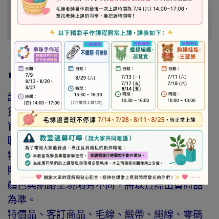
► 注意事項
訂購前請詳閱「線上訂購流程說明」及「退換
貨需知」，謝謝。
官網與門市同步銷售，如遇缺貨會由專人與您
聯繫。
特價商品，會員不再提供折扣優惠。
照片因拍攝光線與螢幕色差而有所差異，實際
顏色與網路呈現略有不同，將以實際出貨商品
為準。
特價品、客訂商品、毛線、緞帶、繩線、零碼