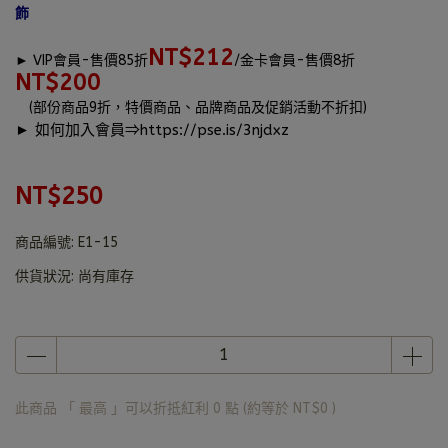
飾
NT$212
►
VIP會員-售價85折
/金卡會員-售價8折
NT$200
(部份商品9折，特價商品、品牌商品及促銷活動不折扣)
► 如何加入會員⇒
https://pse.is/3njdxz
NT$250
商品編號:
E1-15
供貨狀況:
尚有庫存
此商品 「 最高 」可以折抵紅利
0
點 (約等於
NT$0
)