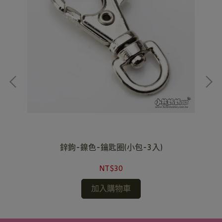
)
鋅鉤-鎳色-鑰匙圈(小包-3入)
NT$30
加入購物車