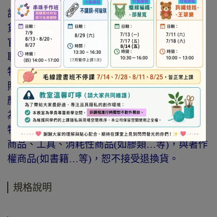
訂購前請詳閱「線上訂購流程說明」及「退換
貨需知」，謝謝。
官網與門市同步銷售，如遇缺貨會由專人與您
聯繫。
特價商品，會員不再提供折扣優惠。
照片因拍攝光線與螢幕色差而有所差異，實際
顏色與網路呈現略有不同，將以實際出貨商品
為準。
特價品、客訂商品、毛線、緞帶、繩線、零碼
商品、工具、消耗性商品(如膠類…等)，與著作
權商品(如書籍…等)，恕不接受退換貨。
規格說明