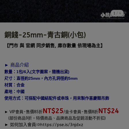
1
/
4
銅錢-25mm-青古銅(小包)
【門市 與 官網 同步銷售, 庫存數量 依現場為主】
► 商品介紹
數量：1包/6入(文字圖案，隨機出貨)
尺寸：直徑約25mm，內方孔洞徑約5mm
材質：合金
產地：中國
使用方式：可搭配中國結配件或串珠，用來製作喜慶類吊飾
NT$25
NT$24
►
VIP會員-售價85折
/金卡會員-售價8折
(部份商品9折，特價商品、品牌商品及促銷活動不折扣)
► 如何加入會員⇒
https://pse.is/3njdxz