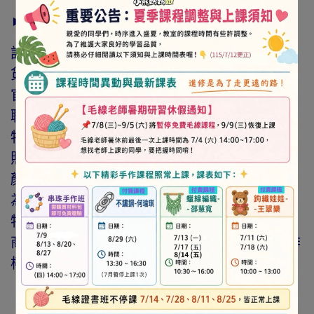
► 注意事項
訂購前請詳閱「線上訂購流程說明」及「退換
貨需知」，謝謝。
官網與門市同步銷售，如遇缺貨會由專人與您
聯繫。
特價商品，會員不再提供折扣優惠。
照片因拍攝光線與螢幕色差而有所差異，實際
顏色與網路呈現略有不同，將以實際出貨商品
為準。
特價品、客訂商品、毛線、緞帶、繩線、零碼
商品、工具、消耗性商品(如膠類…等)，與著作
權商品(如書籍…等)，恕不接受退換貨。