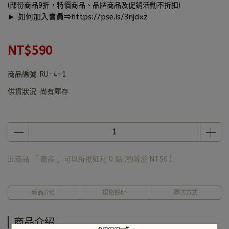
(部份商品9折，特價商品、品牌商品及促銷活動不折扣)
► 如何加入會員⇒
https://pse.is/3njdxz
NT$590
商品編號:
RU-4-1
供貨狀況:
尚有庫存
此商品 「 最高 」可以折抵紅利
0
點 (約等於
NT$0
)
商品介紹
規格說明
運送方式
商品介紹