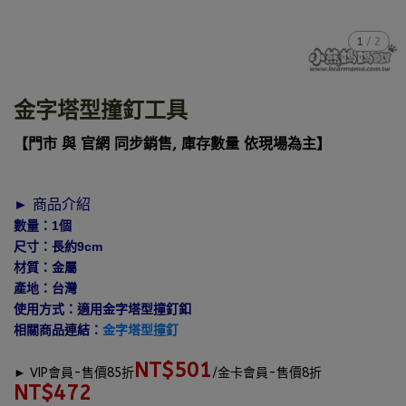
1
/
2
金字塔型撞釘工具
【門市 與 官網 同步銷售, 庫存數量 依現場為主】
► 商品介紹
數量：1個
尺寸：長約9cm
材質：金屬
產地：台灣
使用方式：適用金字塔型撞釘釦
相關商品連結：
金字塔型撞釘
NT$501
►
VIP會員-售價85折
/金卡會員-售價8折
NT$472