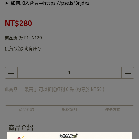
► 如何加入會員⇒
https://pse.is/3njdxz
NT$280
商品編號:
F1-N120
供貨狀況:
尚有庫存
此商品 「 最高 」可以折抵紅利
0
點 (約等於
NT$0
)
商品介紹
規格說明
運送方式
商品介紹