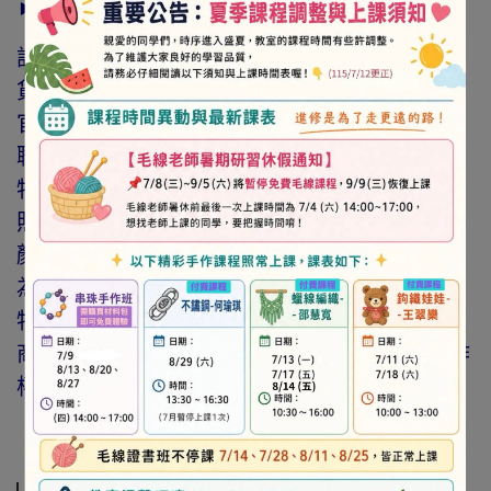
► 注意事項
訂購前請詳閱「線上訂購流程說明」及「退換
貨需知」，謝謝。
官網與門市同步銷售，如遇缺貨會由專人與您
聯繫。
特價商品，會員不再提供折扣優惠。
照片因拍攝光線與螢幕色差而有所差異，實際
顏色與網路呈現略有不同，將以實際出貨商品
為準。
特價品、客訂商品、毛線、緞帶、繩線、零碼
商品、工具、消耗性商品(如膠類…等)，與著作
權商品(如書籍…等)，恕不接受退換貨。