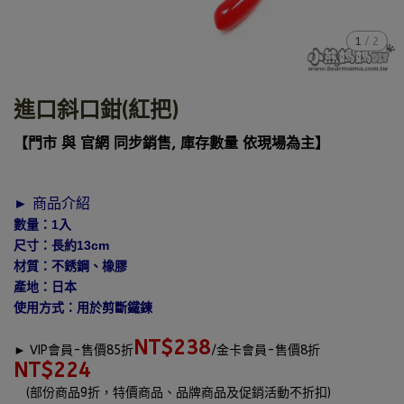
1
/
2
進口斜口鉗(紅把)
【門市 與 官網 同步銷售, 庫存數量 依現場為主】
► 商品介紹
數量：1入
尺寸：長約13cm
材質：不銹鋼、橡膠
產地：日本
使用方式：用於剪斷鐵鍊
NT$238
►
VIP會員-售價85折
/金卡會員-售價8折
NT$224
(部份商品9折，特價商品、品牌商品及促銷活動不折扣)