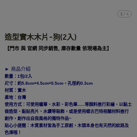
1
/
4
造型實木木片-狗(2入)
【門市 與 官網 同步銷售, 庫存數量 依現場為主】
► 商品介紹
數量：1包/2入
尺寸：約5.8cm×4.5cm×0.5cm，孔徑約0.3cm
材質：實木
產地：台灣
使用方式：可使用蠟筆、水彩、彩色筆......等顏料進行彩繪，以黏土
做造型、黏貼亮片、水鑽等裝飾，或是使用蝶古巴特相關材料進行
創作，創作出自我風格的獨特作品~
貼心小提醒：木質素材皆為手工原創，木頭本身也有天然的紋路及
色澤哦！