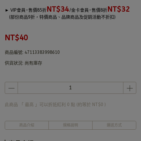
NT$34
NT$32
►
VIP會員-售價85折
/金卡會員-售價8折
(部份商品9折，特價商品、品牌商品及促銷活動不折扣)
NT$40
商品編號:
47113383998610
供貨狀況:
尚有庫存
此商品 「 最高 」可以折抵紅利
0
點 (約等於
NT$0
)
商品介紹
規格說明
運送方式