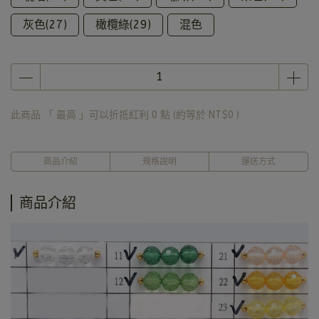
灰色(27)
橄欖綠(29)
混色
此商品 「 最高 」可以折抵紅利
0
點 (約等於
NT$0
)
商品介紹
規格說明
運送方式
商品介紹