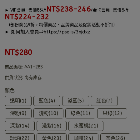
NT$238-246
►
VIP會員-售價85折
/金卡會員-售價8折
NT$224-232
(部份商品9折，特價商品、品牌商品及促銷活動不折扣)
► 如何加入會員⇒
https://pse.is/3njdxz
NT$280
商品編號:
AA1-28S
供貨狀況:
尚有庫存
顏色
透明(1)
藍色(4)
淺藍(5)
紅色(7)
深粉(9)
淺粉(10)
綠色(11)
果綠(12)
深紫(14)
淺紫(16)
水蜜桃(21)
琥珀(22)
黃色(23)
咖啡(24)
茶色(26)