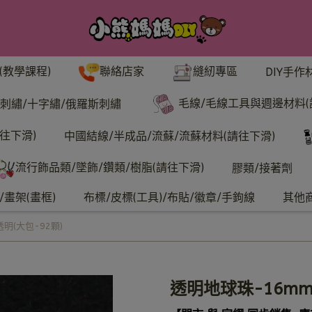
聯絡店家
縫紉專區
(教學課程)
DIY手作
毛線/毛線工具與週邊材料(
刺繡/十字繡/俄羅斯刺繡
往下滑)
中國結線/半成品/流蘇/流蘇材料(請往下滑)
流行飾品類/墜飾/鑽類/樹脂(請往下滑)
膠類/接著劑
畫架(畫框)
布標/皮標(工具)/布貼/徽章/手鉤線
其他
明(大包-92顆)
透明地球珠-16mm