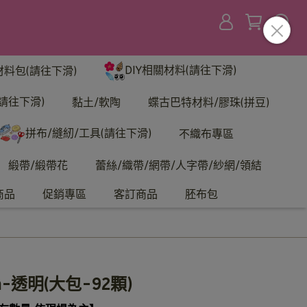
DIY相關材料(請往下滑)
材料包(請往下滑)
請往下滑)
黏土/軟陶
蝶古巴特材料/膠珠(拼豆)
拼布/縫紉/工具(請往下滑)
不織布專區
緞帶/緞帶花
蕾絲/織帶/網帶/人字帶/紗網/領結
商品
促銷專區
客訂商品
胚布包
-透明(大包-92顆)