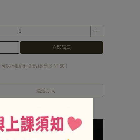
立即購買
 」可以折抵紅利
0
點 (約等於
NT$0
)
運送方式