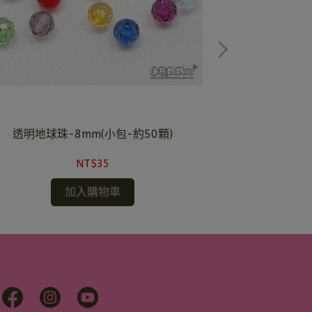
透明地球珠-8mm(小包-約50顆)
透明地球珠-
NT$35
加入購物車