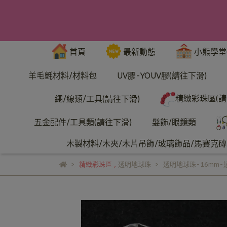
首頁
最新動態
小熊學堂
羊毛氈材料/材料包
UV膠-YOUV膠(請往下滑)
精緻彩珠區(請
繩/線類/工具(請往下滑)
五金配件/工具類(請往下滑)
髮飾/眼鏡類
木製材料/木夾/木片吊飾/玻璃飾品/馬賽克磚/
精緻彩珠區
,
透明地球珠
透明地球珠-16mm-透