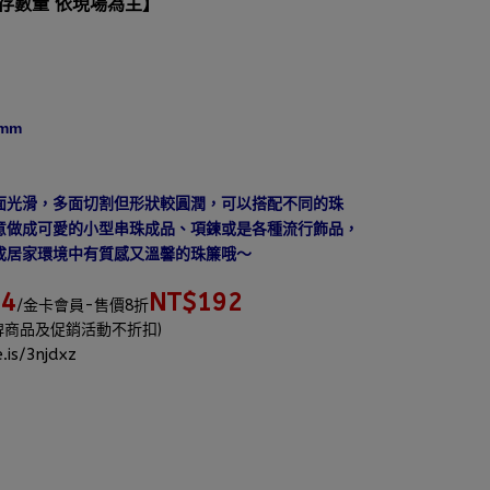
庫存數量 依現場為主】
mm
面光滑，多面切割但形狀較圓潤，可以搭配不同的珠
意做成可愛的小型串珠成品、項鍊或是各種流行飾品，
成居家環境中有質感又溫馨的珠簾哦～
04
NT$192
/金卡會員-售價8折
牌商品及促銷活動不折扣)
.is/3njdxz