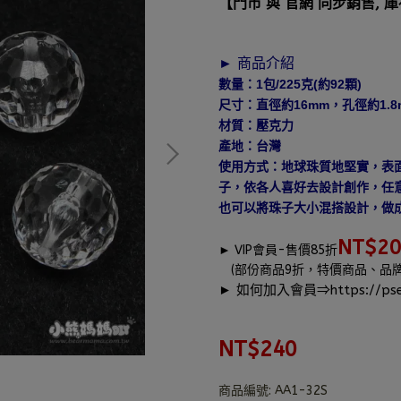
【門市 與 官網 同步銷售, 
► 商品介紹
數量：1包/225克(約92顆)
尺寸：直徑約16mm，孔徑約1.8
材質：壓克力
產地：台灣
使用方式：地球珠質地堅實，表
子，依各人喜好去設計創作，任
也可以將珠子大小混搭設計，做
NT$2
►
VIP會員-售價85折
(部份商品9折，特價商品、品
► 如何加入會員⇒
https://pse
NT$240
商品編號:
AA1-32S