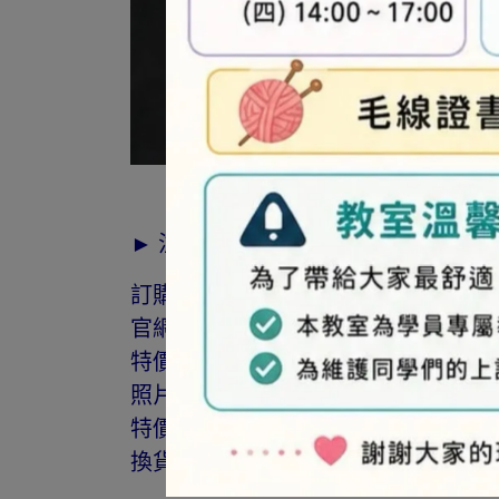
► 注意事項
訂購前請詳閱「線上訂購流程說明」
官網與門市同步銷售，如遇缺貨會由
特價商品，會員不再提供折扣優惠。
照片因拍攝光線與螢幕色差而有所差
特價品、客訂商品、毛線、緞帶、繩線
換貨。