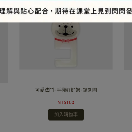
可愛法鬥-手機好好架-鑰匙圈
NT$100
加入購物車