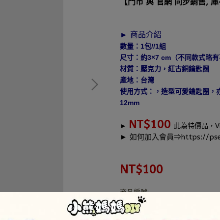
【門市 與 官網 同步銷售, 
► 商品介紹
數量：1包//1組
尺寸：約3×7 cm（不同款式略
材質：壓克力，紅古銅鑰匙圈
產地：台灣
使用方式：，造型可愛鑰匙圈，
12mm
NT$100
►
此為特價品，
► 如何加入會員⇒
https://pse
NT$100
商品編號:
供貨狀況:
尚有庫存 3