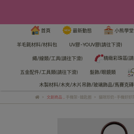
首頁
最新動態
小熊學堂
羊毛氈材料/材料包
UV膠-YOUV膠(請往下滑)
精緻彩珠區(請
繩/線類/工具(請往下滑)
五金配件/工具類(請往下滑)
髮飾/眼鏡類
木製材料/木夾/木片吊飾/玻璃飾品/馬賽克磚/
文創商品
,
手機架-鑰匙圈
貓咪珍奶-手機好好