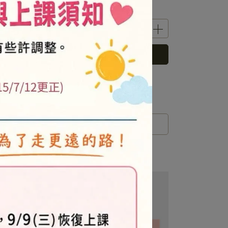
立即購買
 」可以折抵紅利
0
點 (約等於
NT$0
)
運送方式