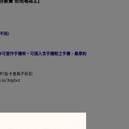
庫存數量 依現場為主】
有不同）
亦可當作手機架。可插入含手機殼之手機、最厚約
VIP/金卡會員不折扣
.is/3njdxz