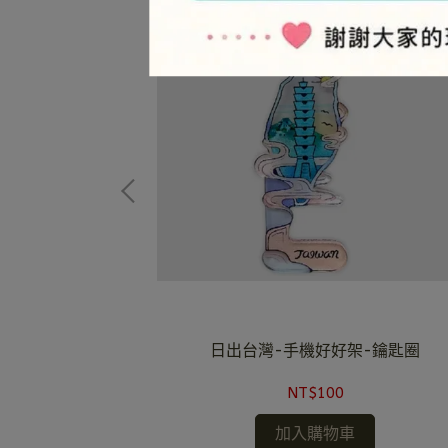
架-鑰匙圈
日出台灣-手機好好架-鑰匙圈
NT$100
加入購物車