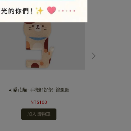
可愛花貓-手機好好架-鑰匙圈
可愛貓熊
NT$100
加入購物車