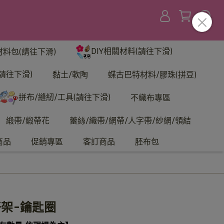
DIY相關材料(請往下滑)
材料包(請往下滑)
請往下滑)
黏土/軟陶
蝶古巴特材料/膠珠(拼豆)
拼布/縫紉/工具(請往下滑)
不織布專區
緞帶/緞帶花
蕾絲/織帶/網帶/人字帶/紗網/領結
商品
促銷專區
客訂商品
胚布包
架-鑰匙圈