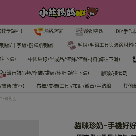
聯絡店家
縫紉專區
(教學課程)
DIY手作
毛線/毛線工具與週邊材料(
刺繡/十字繡/俄羅斯刺繡
往下滑)
中國結線/半成品/流蘇/流蘇材料(請往下滑)
流行飾品類/墜飾/鑽類/樹脂(請往下滑)
膠類/接著劑
畫架(畫框)
布標/皮標(工具)/布貼/徽章/手鉤線
其他
架-鑰匙圈
貓咪珍奶-手機好好