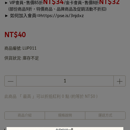
NT$34
NT$32
►
VIP會員-售價85折
/金卡會員-售價8折
(部份商品9折，特價商品、品牌商品及促銷活動不折扣)
► 如何加入會員⇒
https://pse.is/3njdxz
NT$40
商品編號:
LUP011
供貨狀況:
庫存不足
此商品 「 最高 」可以折抵紅利
0
點 (約等於
NT$0
)
商品介紹
規格說明
運送方式