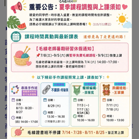
商品介紹
► 注意事項
訂購前請詳閱「線上訂購流程說明」及「退換
貨需知」，謝謝。
官網與門市同步銷售，如遇缺貨會由專人與您
聯繫。
特價商品，會員不再提供折扣優惠。
照片因拍攝光線與螢幕色差而有所差異，實際
顏色與網路呈現略有不同，將以實際出貨商品
為準。
特價品、客訂商品、毛線、緞帶、繩線、零碼
商品、工具、消耗性商品(如膠類…等)，與著作
權商品(如書籍…等)，恕不接受退換貨。