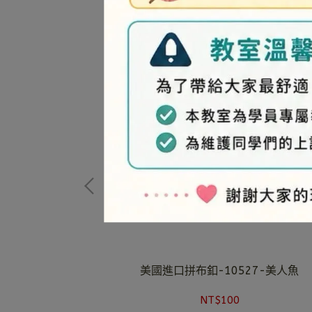
5-小汽車
美國進口拼布釦-10527-美人魚
NT$100