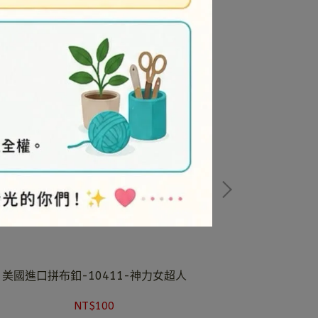
美國進口拼布釦-10411-神力女超人
美國進口拼
NT$100