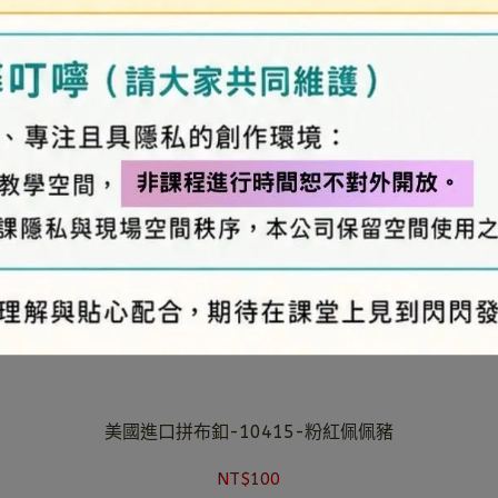
美國進口拼布釦-10415-粉紅佩佩豬
NT$100