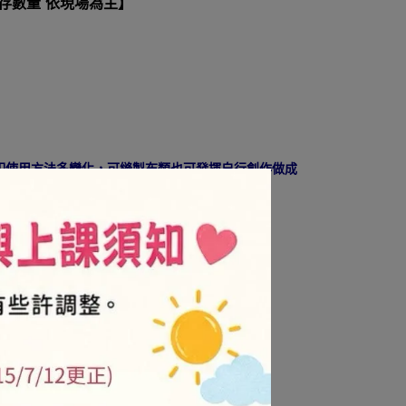
庫存數量 依現場為主】
釦使用方法多變化，可縫製布類也可發揮自行創作做成
貨都會有些許差異，實際產品以現貨為準.
VIP/金卡會員不折扣
.is/3njdxz