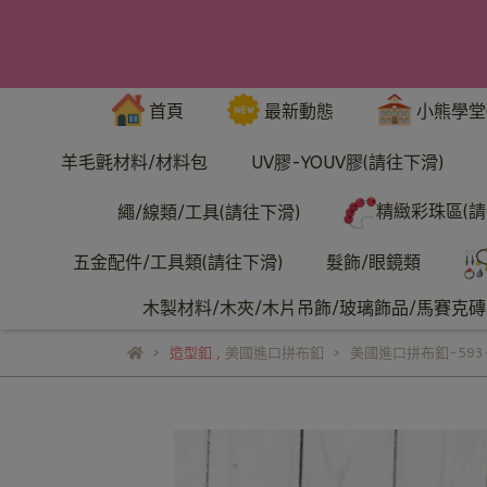
首頁
最新動態
小熊學堂
羊毛氈材料/材料包
UV膠-YOUV膠(請往下滑)
精緻彩珠區(請
繩/線類/工具(請往下滑)
五金配件/工具類(請往下滑)
髮飾/眼鏡類
木製材料/木夾/木片吊飾/玻璃飾品/馬賽克磚/
造型釦
,
美國進口拼布釦
美國進口拼布釦-593