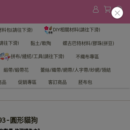
DIY相關材料(請往下滑)
材料包(請往下滑)
請往下滑)
黏土/軟陶
蝶古巴特材料/膠珠(拼豆)
拼布/縫紉/工具(請往下滑)
不織布專區
緞帶/緞帶花
蕾絲/織帶/網帶/人字帶/紗網/領結
商品
促銷專區
客訂商品
胚布包
93-圓形貓狗