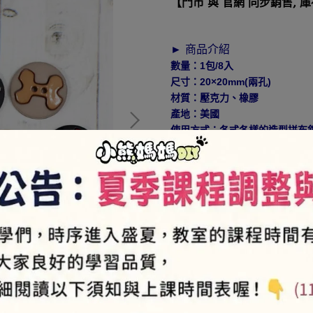
【門市 與 官網 同步銷售, 
► 商品介紹
數量：1包/8入
尺寸：20×20mm(兩孔)
材質：壓克力、橡膠
產地：美國
使用方式：各式各樣的造型拼布
卡片
貼心小提醒：美國造型釦每次進
NT$100
►
此為特價品，
► 如何加入會員⇒
https://pse
NT$100
商品編號:
06G-1664-593