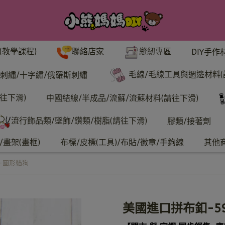
聯絡店家
縫紉專區
(教學課程)
DIY手作
毛線/毛線工具與週邊材料(
刺繡/十字繡/俄羅斯刺繡
往下滑)
中國結線/半成品/流蘇/流蘇材料(請往下滑)
流行飾品類/墜飾/鑽類/樹脂(請往下滑)
膠類/接著劑
畫架(畫框)
布標/皮標(工具)/布貼/徽章/手鉤線
其他
-圓形貓狗
美國進口拼布釦-5