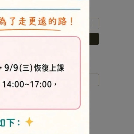
已售完，貨到通知我
 」可以折抵紅利
0
點 (約等於
NT$0
)
運送方式