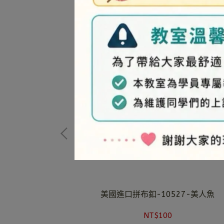
3-小狐狸
美國進口拼布釦-10527-美人魚
NT$100