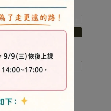
已售完，貨到通知我
 」可以折抵紅利
0
點 (約等於
NT$0
)
運送方式