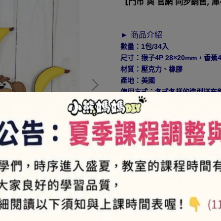
【門市 與 官網 同步銷售, 
► 商品介紹
數量：1包/34入
尺寸：猴子4P 28×20mm，香蕉4
材質：壓克力、橡膠
產地：美國
使用方式：各式各樣的造型拼布
卡片
貼心小提醒：美國造型釦每次進
NT$100
►
此為特價品，
► 如何加入會員⇒
https://pse
NT$100
商品編號:
06G-1664-5802