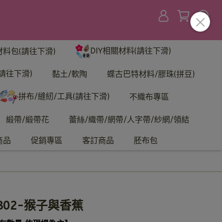
DIY相關材料(請往下滑)
材料包(請往下滑)
請往下滑)
黏土/軟陶
蝶古巴特材料/膠珠(拼豆)
拼布/縫紉/工具(請往下滑)
不織布專區
緞帶/緞帶花
蕾絲/織帶/網帶/人字帶/紗網/領結
商品
促銷專區
客訂商品
胚布包
802-猴子與香蕉