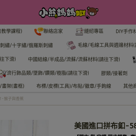
聯絡店家
縫紉專區
(教學課程)
DIY手作
毛線/毛線工具與週邊材料(
刺繡/十字繡/俄羅斯刺繡
往下滑)
中國結線/半成品/流蘇/流蘇材料(請往下滑)
流行飾品類/墜飾/鑽類/樹脂(請往下滑)
膠類/接著劑
畫架(畫框)
布標/皮標(工具)/布貼/徽章/手鉤線
其他
2-猴子與香蕉
美國進口拼布釦-5