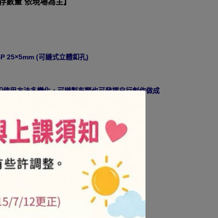
庫存數量 依現場為主】
P 25×5mm (可縫式立體釦孔)
釦使用方法多變化，可縫製布類也可發揮自行創作做成
貨都會有些許差異，實際產品以現貨為準.
VIP/金卡會員不折扣
.is/3njdxz