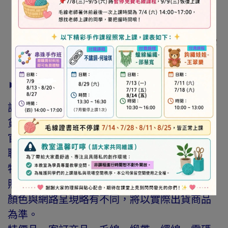
► 注意事項
訂購前請詳閱「線上訂購流程說明」及「退換
貨需知」，謝謝。
官網與門市同步銷售，如遇缺貨會由專人與您
聯繫。
特價商品，會員不再提供折扣優惠。
照片因拍攝光線與螢幕色差而有所差異，實際
顏色與網路呈現略有不同，將以實際出貨商品
為準。