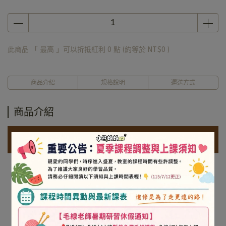
此商品 「 最高 」可以折抵紅利
0
點 (約等於
NT$0
)
商品介紹
規格說明
運送方式
商品介紹