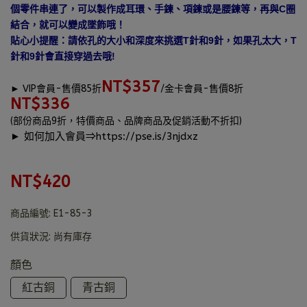
個零件串連了，可以製作成耳環、手鍊、項鍊或是腰鍊等，再與C圈
結合，就可以變成墜飾哦！
貼心小提醒：請依孔的大小和深度來挑選T針和9針，如果孔太大，T
針和9針會直接穿過去哦!
NT$357
►
VIP會員-售價85折
/金卡會員-售價8折
NT$336
(部份商品9折，特價商品、品牌商品及促銷活動不折扣)
► 如何加入會員⇒
https://pse.is/3njdxz
NT$420
商品編號:
E1-85-3
供貨狀況:
尚有庫存
顏色
紅古銅
青古銅