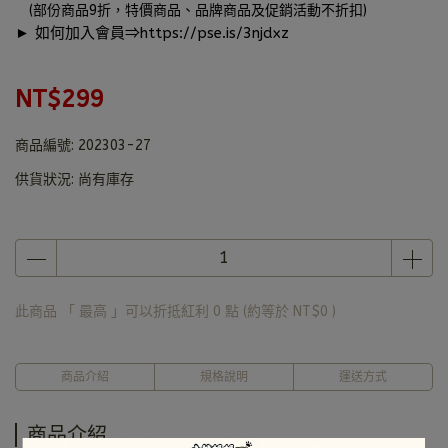
(部份商品9折，特價商品、品牌商品及促銷活動不折扣)
► 如何加入會員⇒
https://pse.is/3njdxz
NT$299
商品編號:
202303-27
供貨狀況:
尚有庫存
此商品 「 最高 」可以折抵紅利
0
點 (約等於
NT$0
)
商品介紹
規格說明
運送方式
商品介紹