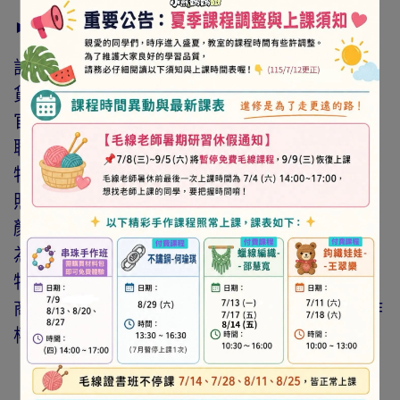
► 注意事項
訂購前請詳閱「線上訂購流程說明」及「退換
貨需知」，謝謝。
官網與門市同步銷售，如遇缺貨會由專人與您
聯繫。
特價商品，會員不再提供折扣優惠。
照片因拍攝光線與螢幕色差而有所差異，實際
顏色與網路呈現略有不同，將以實際出貨商品
為準。
特價品、客訂商品、毛線、緞帶、繩線、零碼
商品、工具、消耗性商品(如膠類…等)，與著作
權商品(如書籍…等)，恕不接受退換貨。