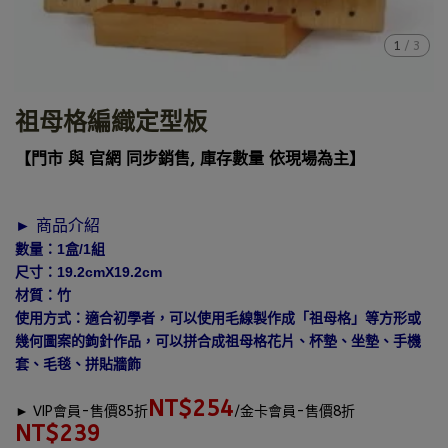
1
/
3
祖母格編織定型板
【門市 與 官網 同步銷售, 庫存數量 依現場為主】
► 商品介紹
數量：1盒/1組
尺寸：19.2cmX19.2cm
材質：竹
使用方式：適合初學者，可以使用毛線製作成「祖母格」等方形或
幾何圖案的鉤針作品，可以拼合成祖母格花片、杯墊、坐墊、手機
套、毛毯、拼貼牆飾
NT$254
►
VIP會員-售價85折
/金卡會員-售價8折
NT$239