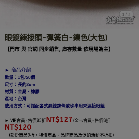
1
/
3
眼鏡鍊接頭-彈簧白-鎳色(大包)
【門市 與 官網 同步銷售, 庫存數量 依現場為主】
► 商品介紹
數量：1包/50個
尺寸：長約2cm
材質：金屬、橡膠
產地：台灣
使用方式：可搭配各式繩線鍊條或珠串用來連接眼鏡
NT$127
►
VIP會員-售價85折
/金卡會員-售價8折
NT$120
(部份商品9折，特價商品、品牌商品及促銷活動不折扣)