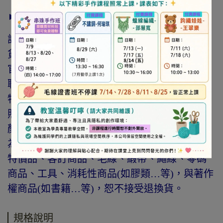
► 注意事項
訂購前請詳閱「線上訂購流程說明」及「退換
貨需知」，謝謝。
官網與門市同步銷售，如遇缺貨會由專人與您
聯繫。
特價商品，會員不再提供折扣優惠。
照片因拍攝光線與螢幕色差而有所差異，實際
顏色與網路呈現略有不同，將以實際出貨商品
為準。
特價品、客訂商品、毛線、緞帶、繩線、零碼
商品、工具、消耗性商品(如膠類…等)，與著作
權商品(如書籍…等)，恕不接受退換貨。
規格說明