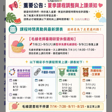
商品介紹
► 注意事項
訂購前請詳閱「線上訂購流程說明」及「退換
貨需知」，謝謝。
官網與門市同步銷售，如遇缺貨會由專人與您
聯繫。
特價商品，會員不再提供折扣優惠。
照片因拍攝光線與螢幕色差而有所差異，實際
顏色與網路呈現略有不同，將以實際出貨商品
為準。
特價品、客訂商品、毛線、緞帶、繩線、零碼商品、
工具、消耗性商品(如膠類…等)，與著作權商品(如書
籍…等)，恕不接受退換貨。