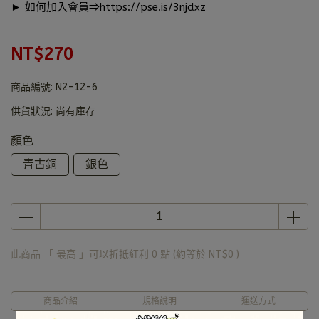
► 如何加入會員⇒
https://pse.is/3njdxz
NT$270
商品編號:
N2-12-6
供貨狀況:
尚有庫存
顏色
青古銅
銀色
此商品 「 最高 」可以折抵紅利
0
點 (約等於
NT$0
)
商品介紹
規格說明
運送方式