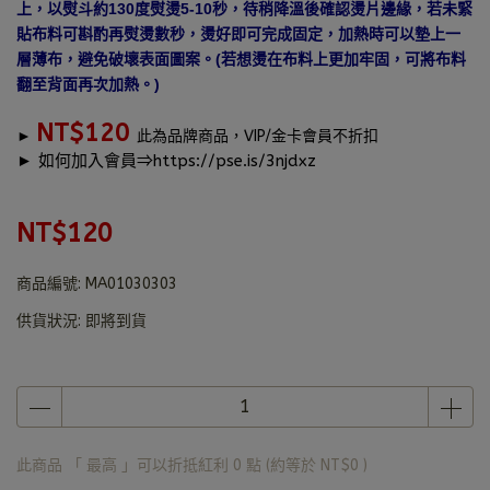
上，以熨斗約130度熨燙5-10秒，待稍降溫後確認燙片邊緣，若未緊
貼布料可斟酌再熨燙數秒，燙好即可完成固定，加熱時可以墊上一
層薄布，避免破壞表面圖案。(若想燙在布料上更加牢固，可將布料
翻至背面再次加熱。)
NT$120
►
此為品牌商品，
VIP/金卡會員不折扣
► 如何加入會員⇒
https://pse.is/3njdxz
NT$120
商品編號:
MA01030303
供貨狀況:
即將到貨
此商品 「 最高 」可以折抵紅利
0
點 (約等於
NT$0
)