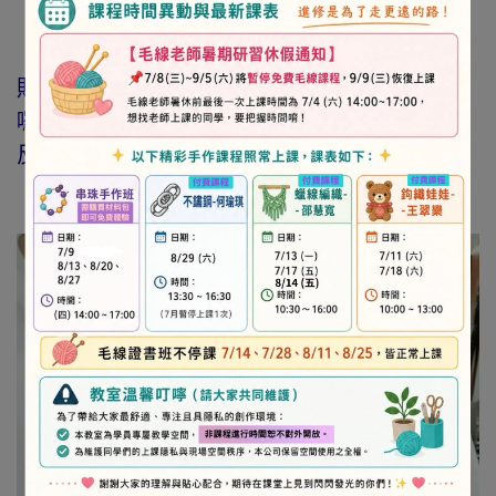
【
貼上布料後可以水洗嗎?
】
貼片貼上布料，熨斗加熱後，水洗就不會掉
囉！為了保持繡片壽命，建議洗衣服時可以翻
反面～