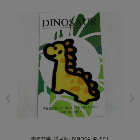
麥考艾裘-燙片貼-DINOSAUR-501