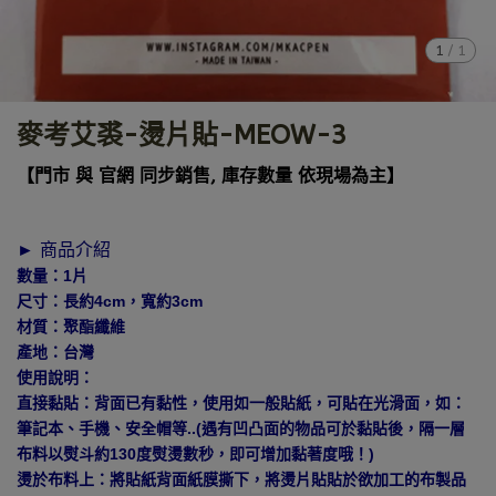
1
/
1
麥考艾裘-燙片貼-MEOW-3
【門市 與 官網 同步銷售, 庫存數量 依現場為主】
► 商品介紹
數量：1片
尺寸：長約4cm，寬約3cm
材質：聚酯纖維
產地：台灣
使用說明：
直接黏貼：背面已有黏性，使用如一般貼紙，可貼在光滑面，如：
筆記本、手機、安全帽等..(遇有凹凸面的物品可於黏貼後，隔一層
布料以熨斗約130度熨燙數秒，即可增加黏著度哦！)
燙於布料上：將貼紙背面紙膜撕下，將燙片貼貼於欲加工的布製品