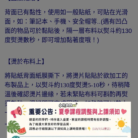
背面已有黏性，使用如一般貼紙，可貼在光滑
面，如：筆記本、手機、安全帽等..(遇有凹凸
面的物品可於黏貼後，隔一層布料以熨斗約130
度熨燙數秒，即可增加黏著度哦！)
【燙於布料上】
將貼紙背面紙膜撕下，將燙片貼貼於欲加工的
布製品上，以熨斗約130度熨燙5-10秒，待稍降
溫後確認燙片邊緣，若未緊貼布料可斟酌再熨
燙數秒，燙好即可完成固定，加熱時可以墊上
一層薄布，避免破壞表面圖案。(若想燙在布料
上更加牢固，可將布料翻至背面再次加熱。)