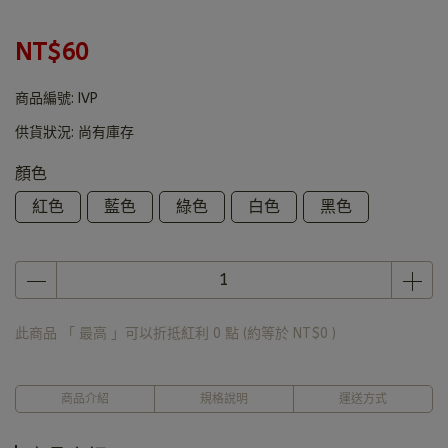
NT$60
商品編號:
IVP
供貨狀況:
尚有庫存
顏色
紅色
藍色
綠色
白色
黑色
此商品 「 最高 」可以折抵紅利
0
點 (約等於
NT$0
)
商品介紹
規格說明
運送方式