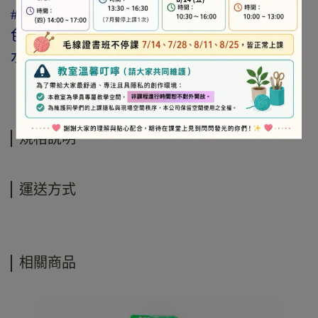
#水消筆 #氣消筆 #記號筆 #水洗筆 #消失筆 #消
色筆 #水性消失筆 #記號消失筆 #水洗記號筆 #
水消記號筆 #熱消筆
規格說明
運送方式
相關商品