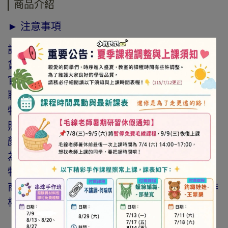
商品介紹
► 注意事項
訂購前請詳閱「線上訂購流程說明」及「退換
貨需知」，謝謝。
官網與門市同步銷售，如遇缺貨會由專人與您
聯繫。
特價商品，會員不再提供折扣優惠。
照片因拍攝光線與螢幕色差而有所差異，實際
顏色與網路呈現略有不同，將以實際出貨商品
為準。
特價品、客訂商品、毛線、緞帶、繩線、零碼
商品、工具、消耗性商品(如膠類…等)，與著作
權商品(如書籍…等)，恕不接受退換貨。