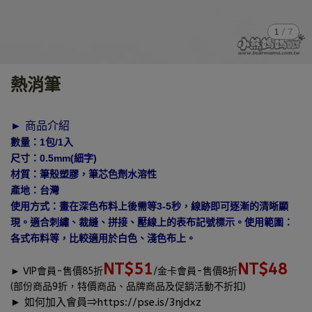
1
/
7
熱消筆
► 商品介紹
數量：1包/1入
尺寸：0.5mm(細字)
材質：筆殼塑膠，筆芯色劑水溶性
產地：台灣
使用方式：畫在深色布料上後需等3-5秒，線跡即可逐漸的清晰顯
現。適合刺繡、裁縫、拼接、壓線上的表布記號標示。使用範圍：
各式布料等，比較適用於白色、淺色布上。
NT$51
NT$48
►
VIP會員-售價85折
/金卡會員-售價8折
(部份商品9折，特價商品、品牌商品及促銷活動不折扣)
► 如何加入會員⇒
https://pse.is/3njdxz