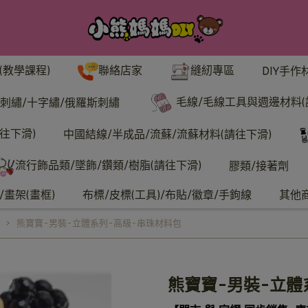
聯絡店家
縫紉專區
(教學課程)
DIY手作
毛線/毛線工具與週邊材料(
刺繡/十字繡/俄羅斯刺繡
往下滑)
中國結線/半成品/流蘇/流蘇材料(請往下滑)
流行飾品類/墜飾/鑽類/樹脂(請往下滑)
膠類/接著劑
畫架(畫框)
布標/皮標(工具)/布貼/徽章/手鉤線
其他
熊寶寶-男裝-立體系列-高級-串珠材料包
熊寶寶-男裝-立體