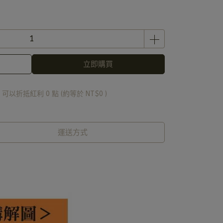
立即購買
 」可以折抵紅利
0
點 (約等於
NT$0
)
運送方式