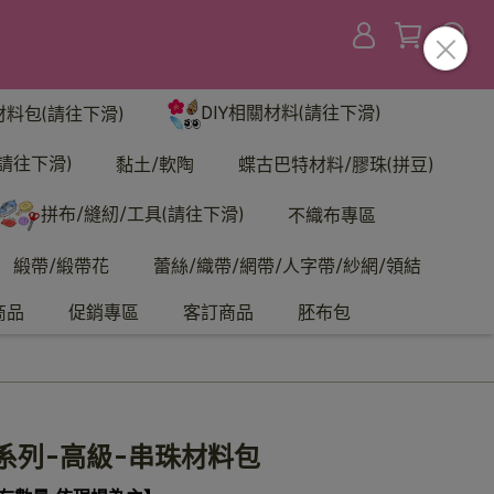
DIY相關材料(請往下滑)
材料包(請往下滑)
請往下滑)
黏土/軟陶
蝶古巴特材料/膠珠(拼豆)
拼布/縫紉/工具(請往下滑)
不織布專區
緞帶/緞帶花
蕾絲/織帶/網帶/人字帶/紗網/領結
商品
促銷專區
客訂商品
胚布包
系列-高級-串珠材料包