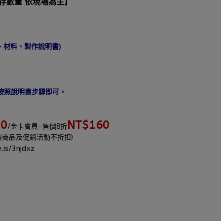
庫存數量 依現場為主】
珠、材料、製作說明書)
，按照說明書步驟即可。
70
NT$160
/金卡會員-售價8折
牌商品及促銷活動不折扣)
.is/3njdxz