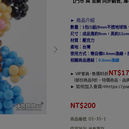
【門市 與 官網 同步銷售, 
► 商品介紹
數量：1包/1組(8mm不透地球
尺寸：成品寬約9cm，高約11cm
材質：壓克力
產地：台灣
使用方式：需自備0.6mm漁線
相關商品連結：
0.6mm漁線
NT$1
►
VIP會員-售價85折
(部份商品9折，特價商品、品
► 如何加入會員⇒
https://pse
NT$200
商品編號:
O1-35-1
供貨狀況:
尚有庫存