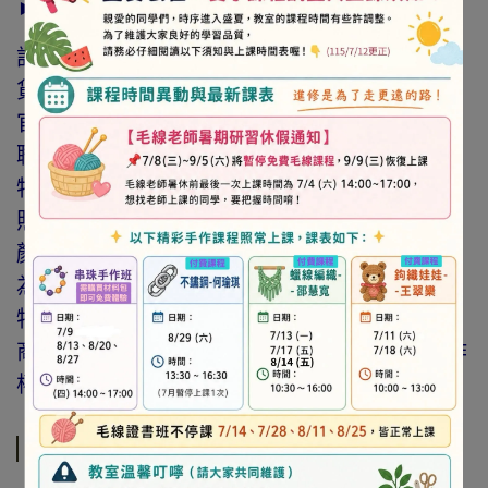
► 注意事項
訂購前請詳閱「線上訂購流程說明」及「退換
貨需知」，謝謝。
官網與門市同步銷售，如遇缺貨會由專人與您
聯繫。
特價商品，會員不再提供折扣優惠。
照片因拍攝光線與螢幕色差而有所差異，實際
顏色與網路呈現略有不同，將以實際出貨商品
為準。
特價品、客訂商品、毛線、緞帶、繩線、零碼
商品、工具、消耗性商品(如膠類…等)，與著作
權商品(如書籍…等)，恕不接受退換貨。
規格說明