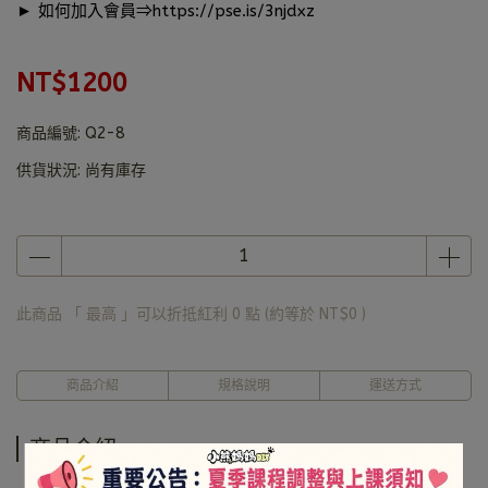
► 如何加入會員⇒
https://pse.is/3njdxz
NT$1200
商品編號:
Q2-8
供貨狀況:
尚有庫存
此商品 「 最高 」可以折抵紅利
0
點 (約等於
NT$0
)
商品介紹
規格說明
運送方式
商品介紹