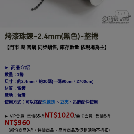
1
/
3
烤漆珠鍊-2.4mm(黑色)-整捲
【門市 與 官網 同步銷售, 庫存數量 依現場為主】
► 商品介紹
數量：1捲
尺寸：約2.4mm，約30碼(一碼90cm，2700cm)
材質：電鍍
產地：台灣
使用方式：可以搭配
珠鍊頭
、
豆夾
、吊飾配件使用
NT$1020
►
VIP會員-售價85折
/金卡會員-售價8折
NT$960
(部份商品9折，特價商品、品牌商品及促銷活動不折扣)