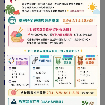
► 注意事項
訂購前請詳閱「線上訂購流程說明」及「退換
貨需知」，謝謝。
官網與門市同步銷售，如遇缺貨會由專人與您
聯繫。
特價商品，會員不再提供折扣優惠。
照片因拍攝光線與螢幕色差而有所差異，實際
顏色與網路呈現略有不同，將以實際出貨商品
為準。
特價品、客訂商品、毛線、緞帶、繩線、零碼
商品、工具、消耗性商品(如膠類…等)，與著作
權商品(如書籍…等)，恕不接受退換貨。
規格說明