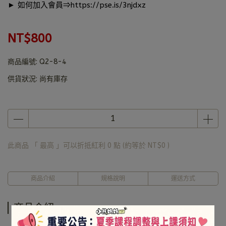
► 如何加入會員⇒
https://pse.is/3njdxz
NT$800
商品編號:
Q2-8-4
供貨狀況:
尚有庫存
此商品 「 最高 」可以折抵紅利
0
點 (約等於
NT$0
)
商品介紹
規格說明
運送方式
商品介紹