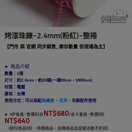
1
/
3
烤漆珠鍊-2.4mm(粉紅)-整捲
【門市 與 官網 同步銷售, 庫存數量 依現場為主】
► 商品介紹
數量：1捲
尺寸：約2.4mm，約20碼(一碼90cm，1800cm)
材質：電鍍
產地：台灣
使用方式：可以搭配
珠鍊頭
、
豆夾
、吊飾配件使用
NT$680
►
VIP會員-售價85折
/金卡會員-售價8折
NT$640
(部份商品9折，特價商品、品牌商品及促銷活動不折扣)