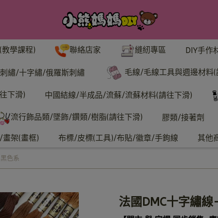
聯絡店家
縫紉專區
(教學課程)
DIY手作
毛線/毛線工具與週邊材料(
刺繡/十字繡/俄羅斯刺繡
往下滑)
中國結線/半成品/流蘇/流蘇材料(請往下滑)
流行飾品類/墜飾/鑽類/樹脂(請往下滑)
膠類/接著劑
畫架(畫框)
布標/皮標(工具)/布貼/徽章/手鉤線
其他
灰黑色系
法國DMC十字繡線