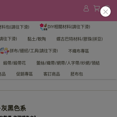
DIY相關材料(請往下滑)
材料包(請往下滑)
請往下滑)
黏土/軟陶
蝶古巴特材料/膠珠(拼豆)
拼布/縫紉/工具(請往下滑)
不織布專區
緞帶/緞帶花
蕾絲/織帶/網帶/人字帶/紗網/領結
商品
促銷專區
客訂商品
胚布包
-灰黑色系