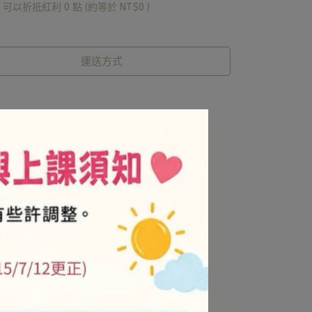
 」可以折抵紅利
0
點 (約等於
NT$0
)
運送方式