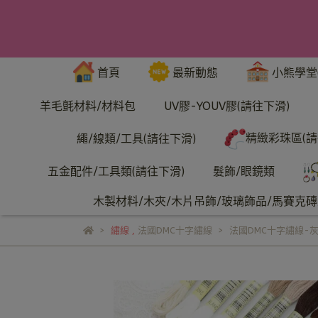
首頁
最新動態
小熊學堂
羊毛氈材料/材料包
UV膠-YOUV膠(請往下滑)
精緻彩珠區(請
繩/線類/工具(請往下滑)
五金配件/工具類(請往下滑)
髮飾/眼鏡類
木製材料/木夾/木片吊飾/玻璃飾品/馬賽克磚/
繡線
,
法國DMC十字繡線
法國DMC十字繡線-