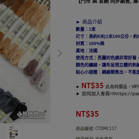
【門市 與 官網 同步銷售, 
► 商品介紹
數量：1束
尺寸：長約8米(1米100公分，約8
材質：100%棉
產地：法國
使用方式：亮麗的色調非常好看
顏色的繡線，讓布呈現立體的刺
貼心小提醒：繩線類售出，不能
NT$35
►
此為特價品，
VI
► 如何加入會員⇒
https://pse
NT$35
商品編號:
CTDMC117