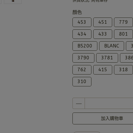
供貨狀況:
尚有庫存
顏色
453
451
779
434
433
801
B5200
BLANC
3790
3781
38
762
415
318
310
加入購物車