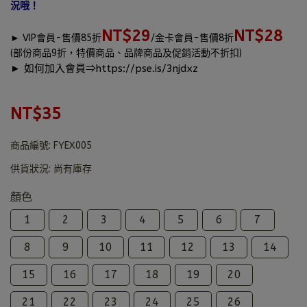
況哦！
NT$29
NT$28
►
VIP會員-售價85折
/金卡會員-售價8折
(部份商品9折，特價商品、品牌商品及促銷活動不折扣)
► 如何加入會員⇒
https://pse.is/3njdxz
NT$35
商品編號:
FYEX005
供貨狀況:
尚有庫存
顏色
1
2
3
4
5
6
7
8
9
10
11
12
13
14
15
16
17
18
19
20
21
22
23
24
25
26