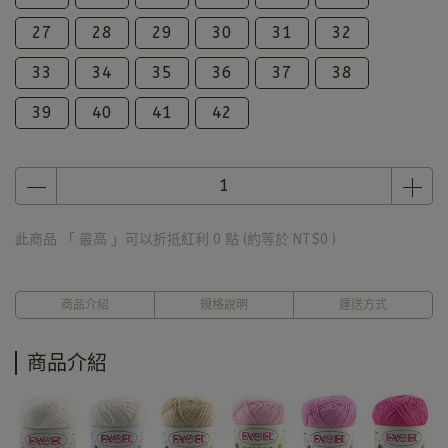
27
28
29
30
31
32
33
34
35
36
37
38
39
40
41
42
此商品 「 最高 」可以折抵紅利
0
點 (約等於
NT$0
)
商品介紹
規格說明
運送方式
商品介紹