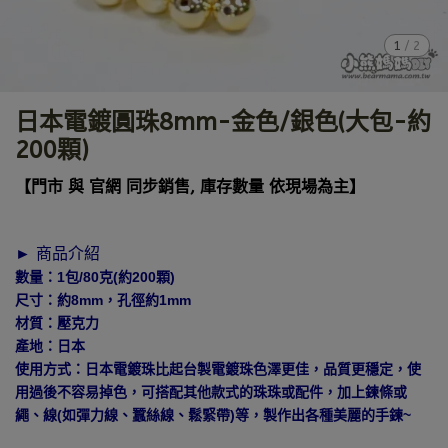
1
/
2
日本電鍍圓珠8mm-金色/銀色(大包-約
200顆)
【門市 與 官網 同步銷售, 庫存數量 依現場為主】
► 商品介紹
數量：1包/80克(約200顆)
尺寸：約8mm，孔徑約1mm
材質：壓克力
產地：日本
使用方式：日本電鍍珠比起台製電鍍珠色澤更佳，品質更穩定，使
用過後不容易掉色，可搭配其他款式的珠珠或配件，加上鍊條或
繩、線(如彈力線、蠶絲線、鬆緊帶)等，製作出各種美麗的手鍊~