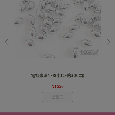
顆)
電鍍米珠4×8(小包-約300顆)
NT$50
已售完