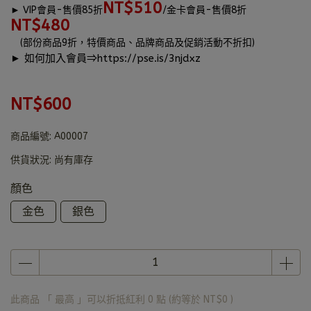
NT$510
►
VIP會員-售價85折
/金卡會員-售價8折
NT$480
(部份商品9折，特價商品、品牌商品及促銷活動不折扣)
► 如何加入會員⇒
https://pse.is/3njdxz
NT$600
商品編號:
A00007
供貨狀況:
尚有庫存
顏色
金色
銀色
此商品 「 最高 」可以折抵紅利
0
點 (約等於
NT$0
)