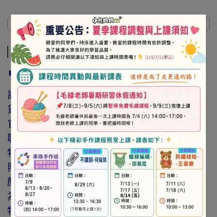
商品介紹
規格說明
運送方式
商品介紹
► 注意事項
訂購前請詳閱「線上訂購流程說明」及「退換
貨需知」，謝謝。
官網與門市同步銷售，如遇缺貨會由專人與您
聯繫。
特價商品，會員不再提供折扣優惠。
照片因拍攝光線與螢幕色差而有所差異，實際
顏色與網路呈現略有不同，將以實際出貨商品
為準。
特價品、客訂商品、毛線、緞帶、繩線、零碼