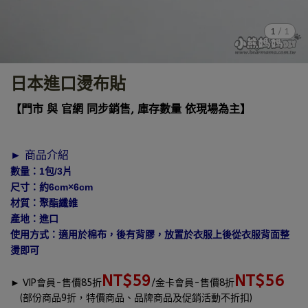
1
/
1
日本進口燙布貼
【門市 與 官網 同步銷售, 庫存數量 依現場為主】
► 商品介紹
數量：1包/3片
尺寸：約6cm×6cm
材質：聚酯纖維
產地：進口
使用方式：適用於棉布，後有背膠，放置於衣服上後從衣服背面整
燙即可
NT$59
NT$56
►
VIP會員-售價85折
/金卡會員-售價8折
(部份商品9折，特價商品、品牌商品及促銷活動不折扣)