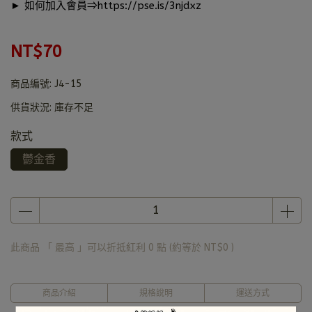
► 如何加入會員⇒
https://pse.is/3njdxz
NT$70
商品編號:
J4-15
供貨狀況:
庫存不足
款式
鬱金香
此商品 「 最高 」可以折抵紅利
0
點 (約等於
NT$0
)
商品介紹
規格說明
運送方式