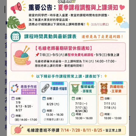
商品介紹
► 注意事項
訂購前請詳閱「線上訂購流程說明」及「退換
貨需知」，謝謝。
官網與門市同步銷售，如遇缺貨會由專人與您
聯繫。
特價商品，會員不再提供折扣優惠。
照片因拍攝光線與螢幕色差而有所差異，實際
顏色與網路呈現略有不同，將以實際出貨商品
為準。
特價品、客訂商品、毛線、緞帶、繩線、零碼
商品、工具、消耗性商品(如膠類…等)，與著作
權商品(如書籍…等)，恕不接受退換貨。