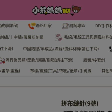
聯絡店家
縫紉專區
(教學課程)
DIY手作
毛線/毛線工具與週邊材料(
刺繡/十字繡/俄羅斯刺繡
往下滑)
中國結線/半成品/流蘇/流蘇材料(請往下滑)
流行飾品類/墜飾/鑽類/樹脂(請往下滑)
膠類/接著劑
畫架(畫框)
布標/皮標(工具)/布貼/徽章/手鉤線
其他
拼布縫針(9號)