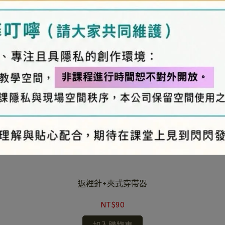
返裡針+夾式穿帶器
NT$90