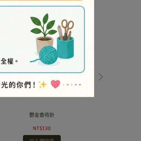
鬱金香待針
NT$130