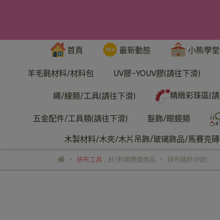
首頁
最新動態
小熊學堂
羊毛氈材料/材料包
UV膠-YOUV膠(請往下滑)
精緻彩珠區(請
繩/線類/工具(請往下滑)
五金配件/工具類(請往下滑)
髮飾/眼鏡類
木製材料/木夾/木片吊飾/玻璃飾品/馬賽克磚/
拼布工具
,
針/針類週邊商品
拼布縫針(9號)