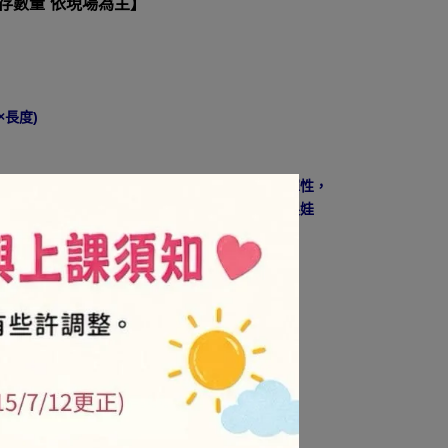
庫存數量 依現場為主】
×長度)
針，特別在針孔處加強硬度，好穿線，針本身有彈性，
費力。是拚布學習裡，必備且最常使用的針，縫製娃
36
NT$128
/金卡會員-售價8折
牌商品及促銷活動不折扣)