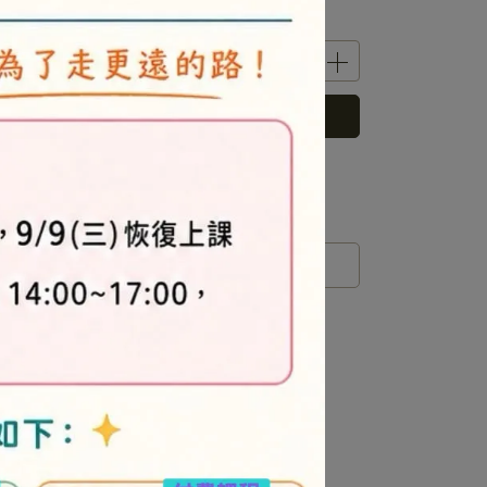
立即購買
 」可以折抵紅利
0
點 (約等於
NT$0
)
運送方式