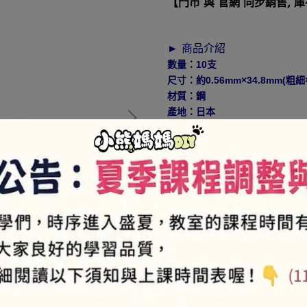
【門市 與 官網 同步銷售, 
► 商品介紹
數量：10支
尺寸：約0.56mm×34.8mm(粗細
材質：鋼
產地：日本
使用方式：日本可樂牌拼布手縫
做手縫動作時很順手，也比較不
娃、衣服修補也適合哦！
NT$1
►
VIP會員-售價85折
(部份商品9折，特價商品、品
NT$160
商品編號:
4901316573096
供貨狀況:
尚有庫存