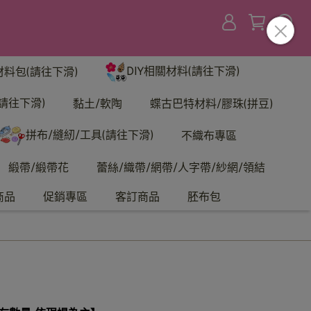
DIY相關材料(請往下滑)
材料包(請往下滑)
請往下滑)
黏土/軟陶
蝶古巴特材料/膠珠(拼豆)
拼布/縫紉/工具(請往下滑)
不織布專區
緞帶/緞帶花
蕾絲/織帶/網帶/人字帶/紗網/領結
商品
促銷專區
客訂商品
胚布包