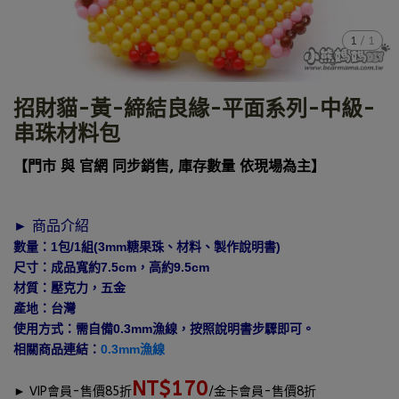
1
/
1
招財貓-黃-締結良緣-平面系列-中級-
串珠材料包
【門市 與 官網 同步銷售, 庫存數量 依現場為主】
► 商品介紹
數量：1包/1組(3mm糖果珠、材料、製作說明書)
尺寸：成品寬約7.5cm，高約9.5cm
材質：壓克力，五金
產地：台灣
使用方式：需自備0.3mm漁線，按照說明書步驟即可。
相關商品連結：
0.3mm漁線
NT$170
►
VIP會員-售價85折
/金卡會員-售價8折