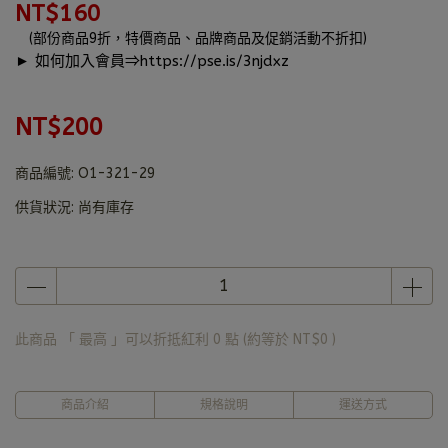
NT$160
(部份商品9折，特價商品、品牌商品及促銷活動不折扣)
► 如何加入會員⇒
https://pse.is/3njdxz
NT$200
商品編號:
O1-321-29
供貨狀況:
尚有庫存
此商品 「 最高 」可以折抵紅利
0
點 (約等於
NT$0
)
商品介紹
規格說明
運送方式