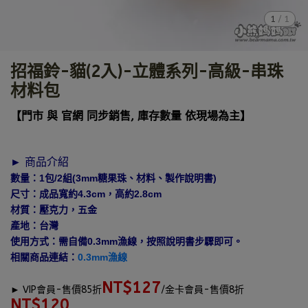
1
/
1
招福鈴-貓(2入)-立體系列-高級-串珠
材料包
【門市 與 官網 同步銷售, 庫存數量 依現場為主】
► 商品介紹
數量：1包/2組(3mm糖果珠、材料、製作說明書)
尺寸：成品寬約4.3cm，高約2.8cm
材質：壓克力，五金
產地：台灣
使用方式：需自備0.3mm漁線，按照說明書步驟即可。
相關商品連結：
0.3mm漁線
NT$127
►
VIP會員-售價85折
/金卡會員-售價8折
NT$120