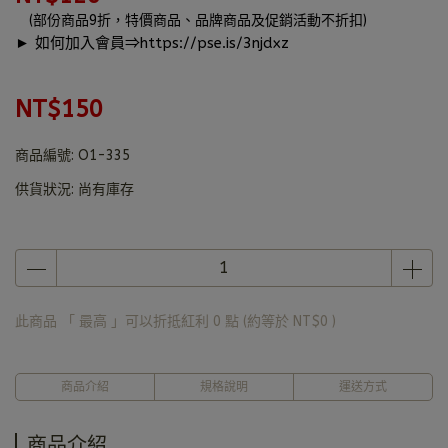
(部份商品9折，特價商品、品牌商品及促銷活動不折扣)
► 如何加入會員⇒
https://pse.is/3njdxz
NT$150
商品編號:
O1-335
供貨狀況:
尚有庫存
此商品 「 最高 」可以折抵紅利
0
點 (約等於
NT$0
)
商品介紹
規格說明
運送方式
商品介紹