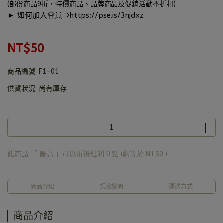
(部份商品9折，特價商品、品牌商品及促銷活動不折扣)
► 如何加入會員⇒
https://pse.is/3njdxz
NT$50
商品編號:
F1-01
供貨狀況:
尚有庫存
此商品 「 最高 」可以折抵紅利
0
點 (約等於
NT$0
)
商品介紹
規格說明
運送方式
商品介紹