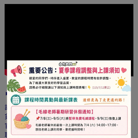
► 注意事項
訂購前請詳閱「線上訂購流程說明」及「退換
貨需知」，謝謝。
官網與門市同步銷售，如遇缺貨會由專人與您
聯繫。