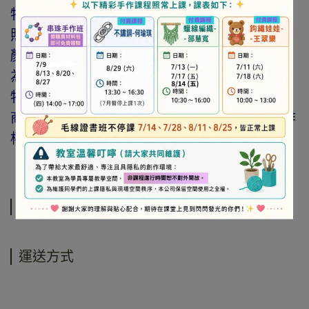
特價商品，會員不再提供折扣優惠。
照片因拍攝光線與螢幕色差而有所差異，實際
顏色與網路呈現略有不同，將以實際出貨商品
為準。
特價品、客訂商品、毛線、緞帶、繩線、零碼
商品、工具、消耗性商品(如膠類…等)，與著作
權商品(如書籍…等)，恕不接受退換貨。
規格說明
運送方式