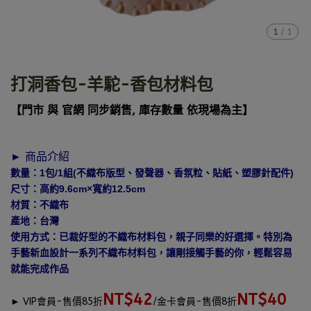
1
/
1
打洞香包-羊駝-香包材料包
【門市 與 官網 同步銷售, 庫存數量 依現場為主】
► 商品介紹
數量：1包/1組(不織布版型、發聲器、香氛粒、貼紙、塑膠針配件)
尺寸：高約9.6cm×寬約12.5cm
材質：不織布
產地：台灣
使用方式：已裁好型的不織布材料包，親子同樂的好選擇。特別為
手藝新血設計一系列不織布材料包，讓剛接觸手藝的你，輕鬆容易
就能完成作品
NT$42
NT$40
►
VIP會員-售價85折
/金卡會員-售價8折