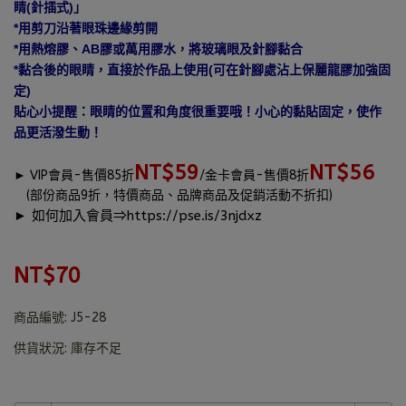
睛(針插式)」
*用剪刀沿著眼珠邊緣剪開
*用熱熔膠、AB膠或萬用膠水，將玻璃眼及針腳黏合
*黏合後的眼睛，直接於作品上使用(可在針腳處沾上保麗龍膠加強固
定)
貼心小提醒：眼睛的位置和角度很重要哦！小心的黏貼固定，使作
品更活潑生動！
NT$59
NT$56
►
VIP會員-售價85折
/金卡會員-售價8折
(部份商品9折，特價商品、品牌商品及促銷活動不折扣)
► 如何加入會員⇒
https://pse.is/3njdxz
NT$70
商品編號:
J5-28
供貨狀況:
庫存不足