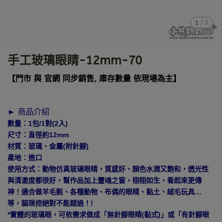
1
/
3
手工玻璃眼睛-12mm-70
【門市 與 官網 同步銷售, 庫存數量 依現場為主】
► 商品介紹
數量：1包/1對(2入)
尺寸：直徑約12mm
材質：玻璃、金屬(附針腳)
產地：進口
使用方式：動物仿真玻璃眼睛，質感好、顏色水潤又飽和，透光性
與清澈度都很好，幫作品加上靈魂之窗，栩栩如生，看起來更傳
神！適合做羊毛氈、各種動物、布偶的眼睛、黏土、絨毛玩具…
等，貓咪控絕對不能錯過！!
*實體的玻璃眼，可依需求做成「無針腳眼睛(黏式)」或「有針腳眼