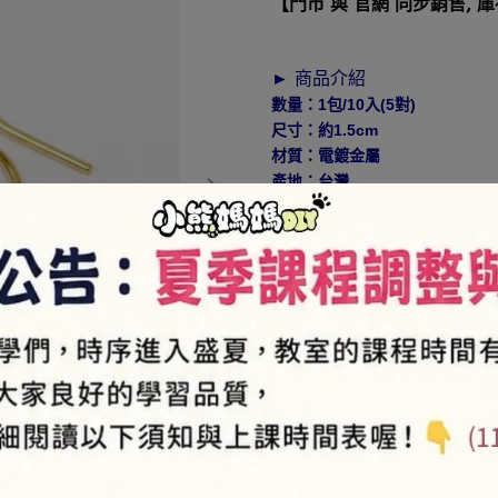
【門市 與 官網 同步銷售, 
► 商品介紹
數量：1包/10入(5對)
尺寸：約1.5cm
材質：電鍍金屬
產地：台灣
使用方式：掛勾穿洞式耳環，圈
晶都可以讓妳的耳環更漂亮唷！
NT$2
►
VIP會員-售價85折
(部份商品9折，特價商品、品
► 如何加入會員⇒
https://pse
NT$30
商品編號:
E1-65S
供貨狀況:
尚有庫存