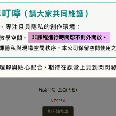
扁魚耳勾-金色(大包)
NT$250
加入購物車