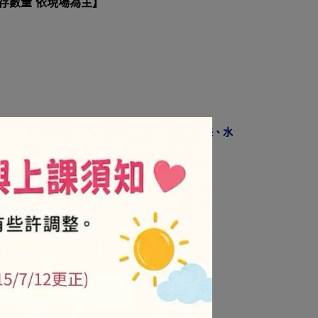
庫存數量 依現場為主】
圈部分可自行搭配吊掛造型配件。例如吊飾、珠珠、水
5
NT$24
/金卡會員-售價8折
牌商品及促銷活動不折扣)
.is/3njdxz