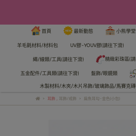
首頁
最新動態
小熊學堂
羊毛氈材料/材料包
UV膠-YOUV膠(請往下滑)
精緻彩珠區(請
繩/線類/工具(請往下滑)
五金配件/工具類(請往下滑)
髮飾/眼鏡類
木製材料/木夾/木片吊飾/玻璃飾品/馬賽克磚/
耳飾
,
耳飾/戒飾
扁魚耳勾-金色(小包)