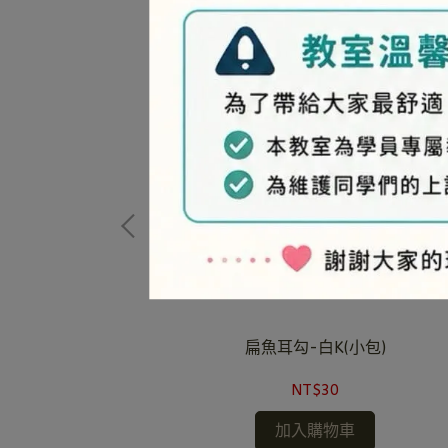
-白K(小包)
扁魚耳勾-白K(小包)
NT$30
加入購物車