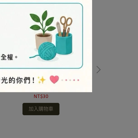
矽膠耳針-2mm+後束(小包)
NT$30
加入購物車