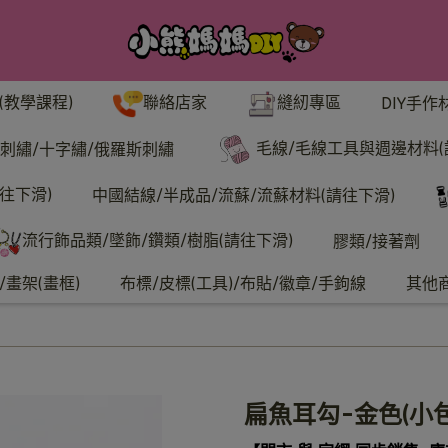
聯絡店家
縫紉專區
(教學課程)
DIY手作
毛線/毛線工具與週邊材料(
刺繡/十字繡/俄羅斯刺繡
往下滑)
中國結線/半成品/流蘇/流蘇材料(請往下滑)
流行飾品類/墜飾/鑽類/樹脂(請往下滑)
膠類/接著劑
畫架(畫框)
布標/皮標(工具)/布貼/徽章/手鉤線
其他
扁魚耳勾-金色(小包