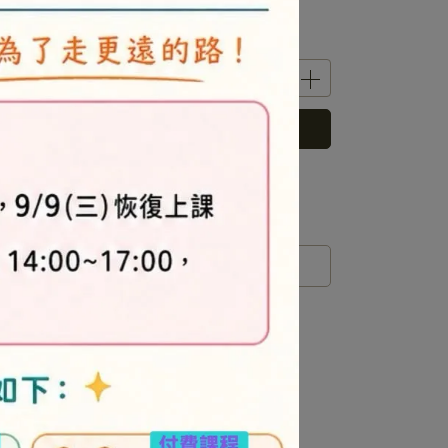
立即購買
 」可以折抵紅利
0
點 (約等於
NT$0
)
運送方式