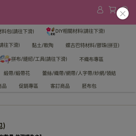
DIY相關材料(請往下滑)
材料包(請往下滑)
請往下滑)
黏土/軟陶
蝶古巴特材料/膠珠(拼豆)
拼布/縫紉/工具(請往下滑)
不織布專區
緞帶/緞帶花
蕾絲/織帶/網帶/人字帶/紗網/領結
商品
促銷專區
客訂商品
胚布包
)