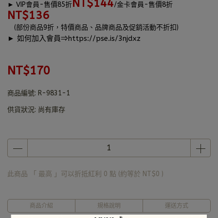
NT$144
►
VIP會員-售價85折
/金卡會員-售價8折
NT$136
(部份商品9折，特價商品、品牌商品及促銷活動不折扣)
► 如何加入會員⇒
https://pse.is/3njdxz
NT$170
商品編號:
R-9831-1
供貨狀況:
尚有庫存
此商品 「 最高 」可以折抵紅利
0
點 (約等於
NT$0
)
商品介紹
規格說明
運送方式