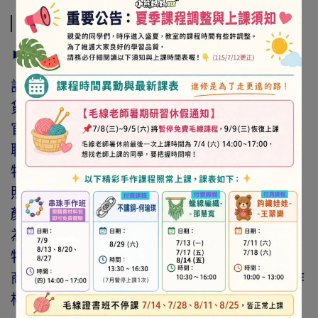
商品介紹
► 注意事項
訂購前請詳閱「線上訂購流程說明」及「退換
貨需知」，謝謝。
官網與門市同步銷售，如遇缺貨會由專人與您
聯繫。
特價商品，會員不再提供折扣優惠。
照片因拍攝光線與螢幕色差而有所差異，實際
顏色與網路呈現略有不同，將以實際出貨商品
為準。
特價品、客訂商品、毛線、緞帶、繩線、零碼
商品、工具、消耗性商品(如膠類…等)，與著作
權商品(如書籍…等)，恕不接受退換貨。