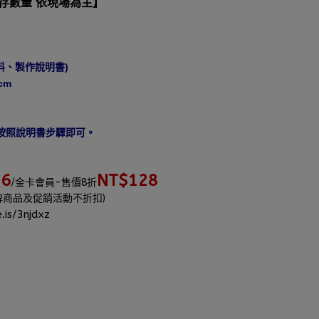
庫存數量 依現場為主】
料、製作說明書)
cm
，按照說明書步驟即可。
36
NT$128
/金卡會員-售價8折
牌商品及促銷活動不折扣)
.is/3njdxz