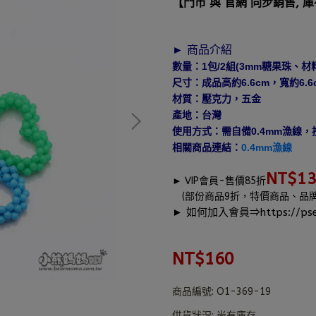
【門市 與 官網 同步銷售, 
► 商品介紹
數量：1包/2組(3mm糖果珠、材
尺寸：成品高約6.6cm，寬約6.6
材質：壓克力，五金
產地：台灣
使用方式：需自備0.4mm漁線
相關商品連結：
0.4mm漁線
NT$1
►
VIP會員-售價85折
(部份商品9折，特價商品、品
► 如何加入會員⇒
https://pse
NT$160
商品編號:
O1-369-19
供貨狀況:
尚有庫存