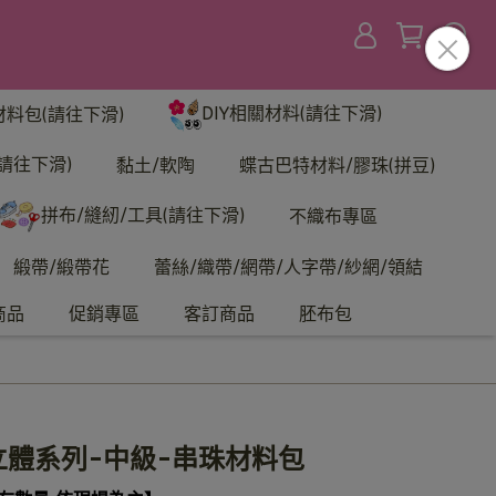
DIY相關材料(請往下滑)
材料包(請往下滑)
請往下滑)
黏土/軟陶
蝶古巴特材料/膠珠(拼豆)
拼布/縫紉/工具(請往下滑)
不織布專區
緞帶/緞帶花
蕾絲/織帶/網帶/人字帶/紗網/領結
商品
促銷專區
客訂商品
胚布包
-立體系列-中級-串珠材料包