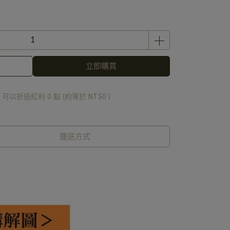
立即購買
 」可以折抵紅利
0
點 (約等於
NT$0
)
運送方式