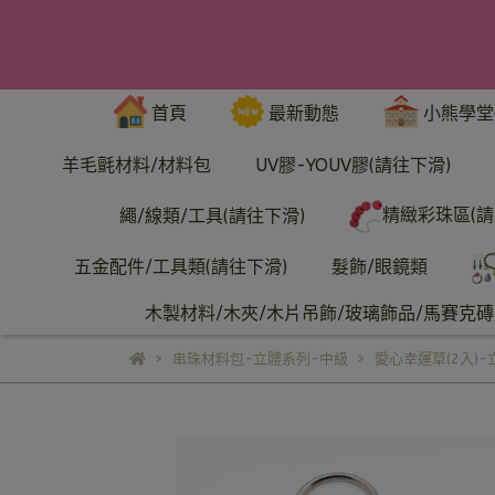
首頁
最新動態
小熊學堂
羊毛氈材料/材料包
UV膠-YOUV膠(請往下滑)
精緻彩珠區(請
繩/線類/工具(請往下滑)
五金配件/工具類(請往下滑)
髮飾/眼鏡類
木製材料/木夾/木片吊飾/玻璃飾品/馬賽克磚/
串珠材料包-立體系列-中級
愛心幸運草(2入)