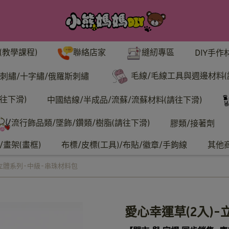
聯絡店家
縫紉專區
(教學課程)
DIY手作
毛線/毛線工具與週邊材料(
刺繡/十字繡/俄羅斯刺繡
往下滑)
中國結線/半成品/流蘇/流蘇材料(請往下滑)
流行飾品類/墜飾/鑽類/樹脂(請往下滑)
膠類/接著劑
畫架(畫框)
布標/皮標(工具)/布貼/徽章/手鉤線
其他
-立體系列-中級-串珠材料包
愛心幸運草(2入)