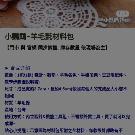
1
/
3
小鸚鵡-羊毛氈材料包
【門市 與 官網 同步銷售, 庫存數量 依現場為主】
► 商品介紹
數量：1包/1組( 戳針、戳墊、羊毛各色、手機吊繩、豆豆眼配件、
教學步驟圖說明書)
尺寸：成品寬約3.7cm，長約4.5cm(依照每個人的完成品大小皆不
相同)
材質：羊毛條
產地：台灣
使用方式：內含戳針&戳墊工具組，不需額外買工具，買了就可以完
成囉~
貼心小提醒：示意圖為材料包所附之全材料，每款設計都略有不