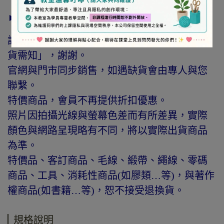
► 注意事項
訂購前請詳閱「線上訂購流程說明」及「退換
貨需知」，謝謝。
官網與門市同步銷售，如遇缺貨會由專人與您
聯繫。
特價商品，會員不再提供折扣優惠。
照片因拍攝光線與螢幕色差而有所差異，實際
顏色與網路呈現略有不同，將以實際出貨商品
為準。
特價品、客訂商品、毛線、緞帶、繩線、零碼
商品、工具、消耗性商品(如膠類…等)，與著作
權商品(如書籍…等)，恕不接受退換貨。
規格說明