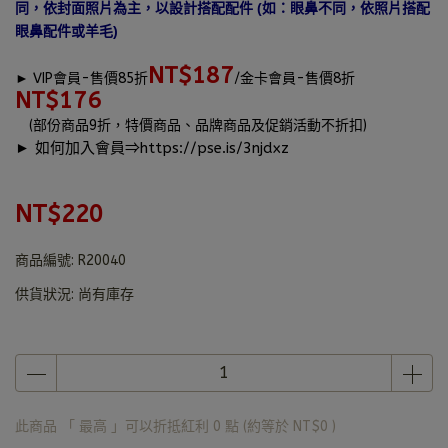
同，依封面照片為主，以設計搭配配件 (如：眼鼻不同，依照片搭配
眼鼻配件或羊毛)
NT$187
►
VIP會員-售價85折
/金卡會員-售價8折
NT$176
(部份商品9折，特價商品、品牌商品及促銷活動不折扣)
► 如何加入會員⇒
https://pse.is/3njdxz
NT$220
商品編號:
R20040
供貨狀況:
尚有庫存
此商品 「 最高 」可以折抵紅利
0
點 (約等於
NT$0
)